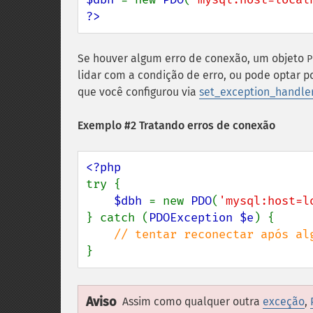
?>
Se houver algum erro de conexão, um objeto
P
lidar com a condição de erro, ou pode optar p
que você configurou via
set_exception_handler
Exemplo #2 Tratando erros de conexão
try {

$dbh 
= new 
PDO
(
'mysql:host=l
} catch (
PDOException $e
) {

}
Aviso
Assim como qualquer outra
exceção
,