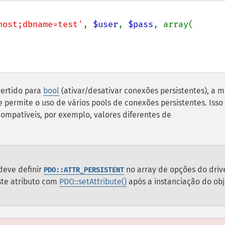
host;dbname=test'
, 
$user
, 
$pass
, array(

ertido para
bool
(ativar/desativar conexões persistentes), a 
permite o uso de vários pools de conexões persistentes. Isso 
ompatíveis, por exemplo, valores diferentes de
deve definir
no array de opções do driv
PDO::ATTR_PERSISTENT
ste atributo com
PDO::setAttribute()
após a instanciação do obj