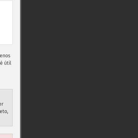
menos
é útil
er
eto,