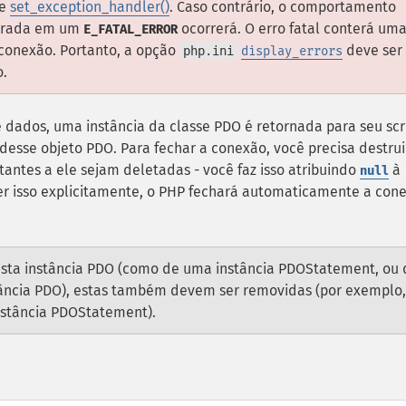
de
set_exception_handler()
. Caso contrário, o comportamento
turada em um
ocorrerá. O erro fatal conterá um
E_FATAL_ERROR
 conexão. Portanto, a opção
deve ser
php.ini
display_errors
.
ados, uma instância da classe PDO é retornada para seu scri
esse objeto PDO. Para fechar a conexão, você precisa destrui
tantes a ele sejam deletadas - você faz isso atribuindo
à
null
zer isso explicitamente, o PHP fechará automaticamente a con
 esta instância PDO (como de uma instância PDOStatement, ou 
tância PDO), estas também devem ser removidas (por exemplo,
instância PDOStatement).