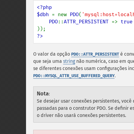
<?php

$dbh 
= new 
PDO
(
'mysql:host=local
PDO
::
ATTR_PERSISTENT 
=> 
?>
O valor da opção
é conv
PDO::ATTR_PERSISTENT
que seja uma
string
não numérica, caso em que 
se diferentes conexões usam configurações inc
.
PDO::MYSQL_ATTR_USE_BUFFERED_QUERY
Nota
:
Se desejar usar conexões persistentes, você 
passadas para o construtor PDO. Se definir e
o driver não usará conexões persistentes.