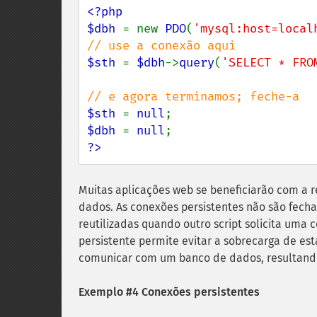
<?php

$dbh 
= new 
PDO
(
'mysql:host=local
$sth 
= 
$dbh
->
query
(
'SELECT * FRO
$sth 
= 
null
$dbh 
= 
null
?>
Muitas aplicações web se beneficiarão com a 
dados. As conexões persistentes não são fech
reutilizadas quando outro script solicita um
persistente permite evitar a sobrecarga de es
comunicar com um banco de dados, resultand
Exemplo #4 Conexões persistentes