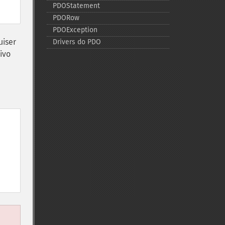
PDOStatement
PDORow
PDOException
uiser
Drivers do PDO
ivo