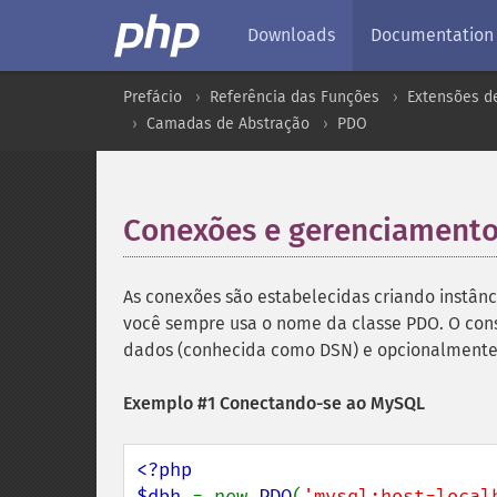
Downloads
Documentation
Prefácio
Referência das Funções
Extensões d
Camadas de Abstração
PDO
Conexões e gerenciamento
As conexões são estabelecidas criando instânc
você sempre usa o nome da classe PDO. O cons
dados (conhecida como DSN) e opcionalmente 
Exemplo #1 Conectando-se ao MySQL
<?php

$dbh 
= new 
PDO
(
'mysql:host=local