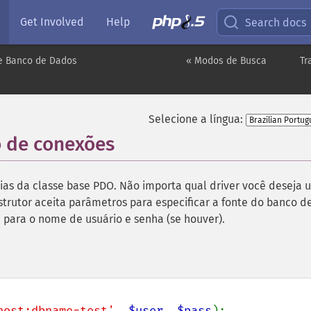
Get Involved
Help
Search docs
e Banco de Dados
« Modos de Busca
Tr
Selecione a língua:
 de conexões
¶
ias da classe base PDO. Não importa qual driver você deseja u
trutor aceita parâmetros para especificar a fonte do banco d
para o nome de usuário e senha (se houver).
host;dbname=test'
, 
$user
, 
$pass