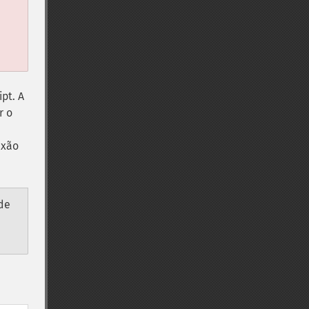
a
pt. A
r o
exão
de