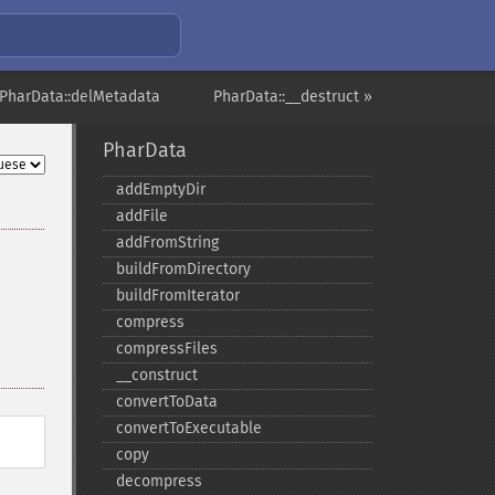
 PharData::delMetadata
PharData::__destruct »
PharData
addEmptyDir
addFile
addFromString
buildFromDirectory
buildFromIterator
compress
compressFiles
_​_​construct
convertToData
convertToExecutable
copy
decompress