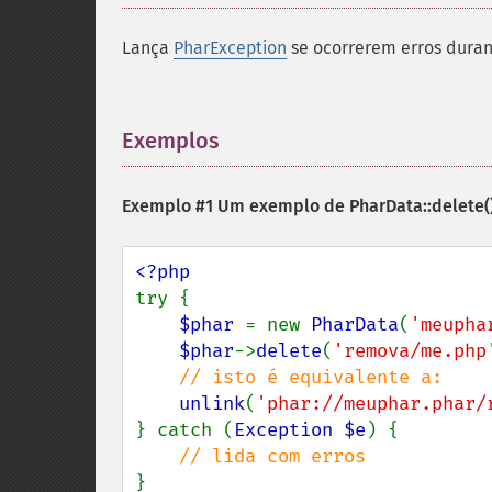
Lança
PharException
se ocorrerem erros duran
Exemplos
¶
Exemplo #1 Um exemplo de
PharData::delete(
try {

$phar 
= new 
PharData
(
'meupha
$phar
->
delete
(
'remova/me.php
// isto é equivalente a:

unlink
(
'phar://meuphar.phar/
} catch (
Exception $e
) {
