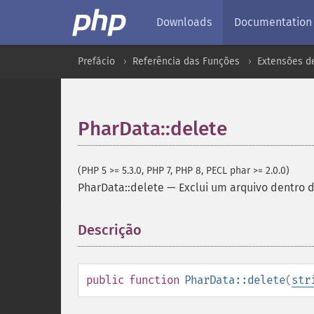
Downloads
Documentation
Prefácio
Referência das Funções
Extensões d
PharData::delete
(PHP 5 >= 5.3.0, PHP 7, PHP 8, PECL phar >= 2.0.0)
PharData::delete
—
Exclui um arquivo dentro d
Descrição
¶
public
function
PharData::delete
(
str