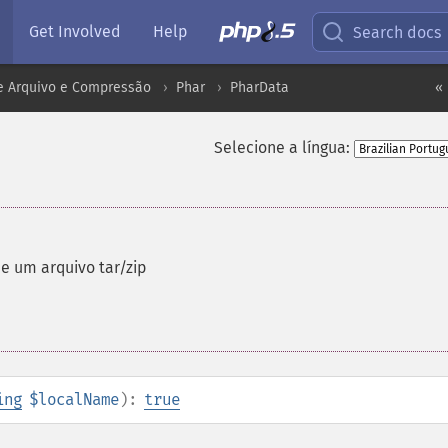
Get Involved
Help
Search docs
e Arquivo e Compressão
Phar
PharData
«
Selecione a língua:
e um arquivo tar/zip
ing
$localName
):
true