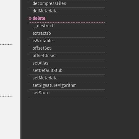
decompressFiles
delMetadata
delete
_​_​destruct
extractTo
isWritable
offsetSet
offsetUnset
setAlias
setDefaultStub
setMetadata
setSignatureAlgorithm
setStub