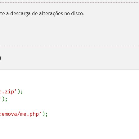
te a descarga de alterações no disco.
)
r.zip'
);

'
);

remova/me.php'
);
