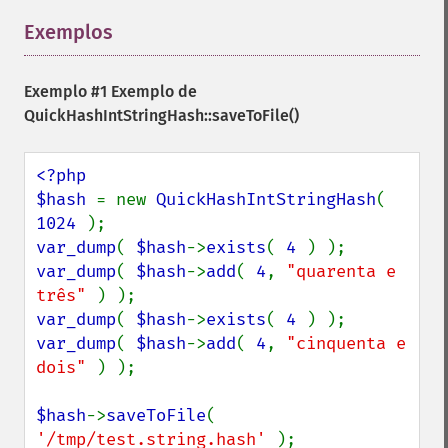
Exemplos
¶
Exemplo #1 Exemplo de
QuickHashIntStringHash::saveToFile()
<?php

$hash 
= new 
QuickHashIntStringHash
( 
1024 
var_dump
( 
$hash
->
exists
( 
4 
var_dump
( 
$hash
->
add
( 
4
, 
"quarenta e 
três" 
var_dump
( 
$hash
->
exists
( 
4 
var_dump
( 
$hash
->
add
( 
4
, 
"cinquenta e 
dois" 
) );

$hash
->
saveToFile
( 
'/tmp/test.string.hash' 