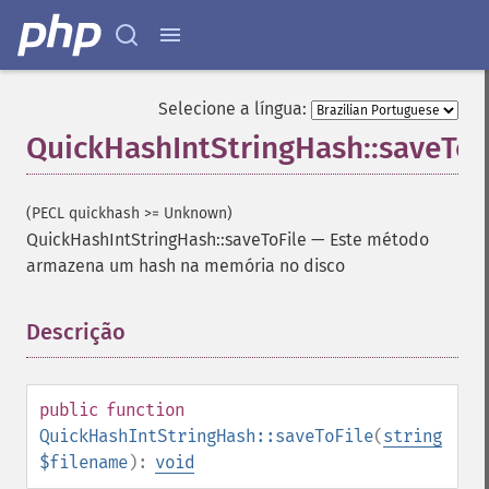
Selecione a língua:
QuickHashIntStringHash::saveToF
(PECL quickhash >= Unknown)
QuickHashIntStringHash::saveToFile
—
Este método
armazena um hash na memória no disco
Descrição
¶
public
function
QuickHashIntStringHash::saveToFile
(
string
$filename
):
void