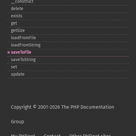
_​_​construct
delete
exists
get
getSize
loadFromFile
loadFromString
saveToFile
saveToString
set
update
Copyright © 2001-2026 The PHP Documentation
Group