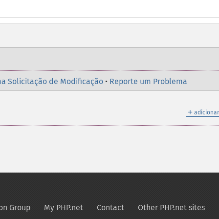
a Solicitação de Modificação
•
Reporte um Problema
＋
adicionar
on Group
My PHP.net
Contact
Other PHP.net sites