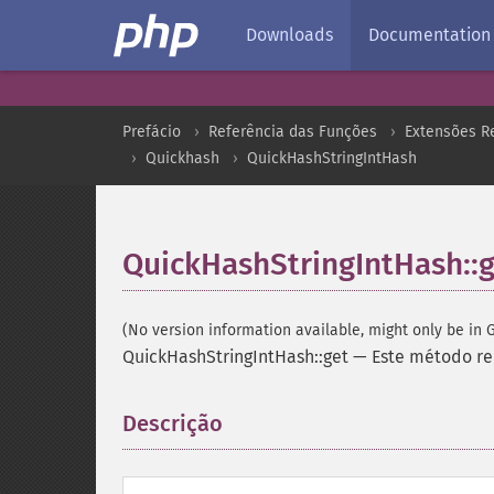
Downloads
Documentation
Prefácio
Referência das Funções
Extensões Re
Quickhash
QuickHashStringIntHash
QuickHashStringIntHash::
(No version information available, might only be in G
QuickHashStringIntHash::get
—
Este método re
Descrição
¶