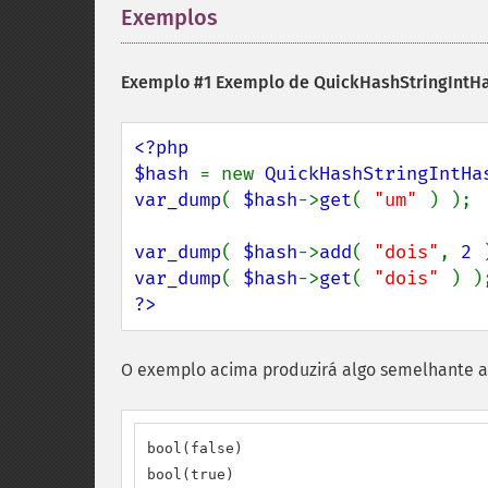
Exemplos
¶
Exemplo #1 Exemplo de
QuickHashStringIntHa
<?php

$hash 
= new 
QuickHashStringIntHa
var_dump
( 
$hash
->
get
( 
"um" 
) );

var_dump
( 
$hash
->
add
( 
"dois"
, 
2 
var_dump
( 
$hash
->
get
( 
"dois" 
?>
O exemplo acima produzirá algo semelhante a
bool(false)

bool(true)
