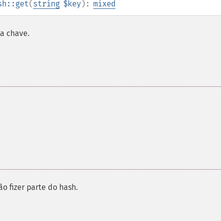
sh::get
(
string
$key
):
mixed
a chave.
o fizer parte do hash.