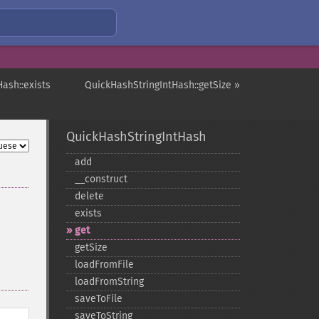
ash::exists
QuickHashStringIntHash::getSize »
QuickHashStringIntHash
add
_​_​construct
delete
exists
get
getSize
loadFromFile
loadFromString
saveToFile
saveToString