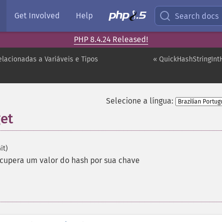
Get Involved
Help
Search docs
PHP 8.4.24 Released!
lacionadas a Variáveis e Tipos
« QuickHashStringIntH
Selecione a língua:
get
it)
cupera um valor do hash por sua chave