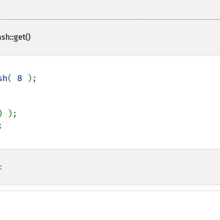
sh::get()
sh
( 
8 
: