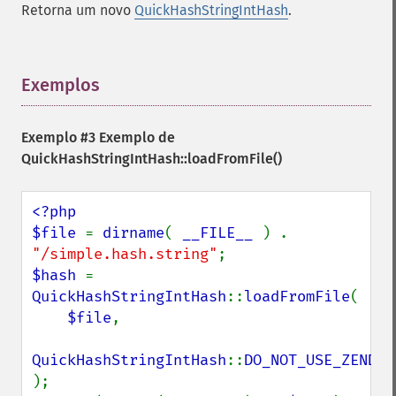
Retorna um novo
QuickHashStringIntHash
.
Exemplos
¶
Exemplo #3 Exemplo de
QuickHashStringIntHash::loadFromFile()
<?php

$file 
= 
dirname
( 
__FILE__ 
) . 
"/simple.hash.string"
$hash 
= 
QuickHashStringIntHash
::
loadFromFile
(

$file
,

QuickHashStringIntHash
::
);
