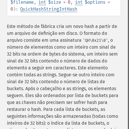
$filename
,
int
$size
= 0
,
int
$options
=
0
):
QuickHashStringIntHash
Este método de fábrica cria um novo hash a partir de
um arquivo de definição em disco. O formato do
arquivo consiste em uma assinatura
, o
'QH\0x21\0'
número de elementos como um inteiro com sinal de
32 bits na ordem de bytes do sistema, um inteiro sem
sinal de 32 bits contendo o número de dados do
elemento a seguir em caracteres. Este elemento
contém todas as strings. Segue-se outro inteiro com
sinal de 32 bits contendo o número de listas de
buckets. Após o cabeçalho e as strings, os elementos
seguem. Eles são ordenados por lista de buckets para
que as chaves não precisem ser sofrer hash para
restaurar o hash. Para cada lista de buckets, as
seguintes informações são armazenadas (todas como
inteiros de 32 bits): o índice da lista de buckets, o