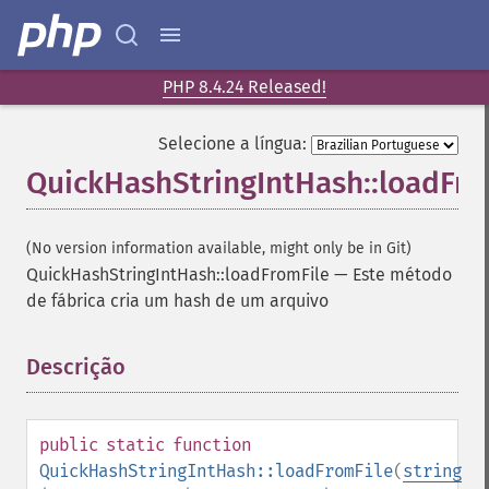
PHP 8.4.24 Released!
Selecione a língua:
QuickHashStringIntHash::loadFro
(No version information available, might only be in Git)
QuickHashStringIntHash::loadFromFile
—
Este método
de fábrica cria um hash de um arquivo
Descrição
¶
public
static
function
QuickHashStringIntHash::loadFromFile
(
string