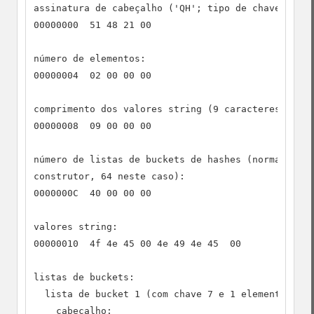
assinatura de cabeçalho ('QH'; tipo de chave: 2; t
00000000  51 48 21 00

número de elementos:

00000004  02 00 00 00

comprimento dos valores string (9 caracteres):

00000008  09 00 00 00

número de listas de buckets de hashes (normalmente
construtor, 64 neste caso):

0000000C  40 00 00 00

valores string:

00000010  4f 4e 45 00 4e 49 4e 45  00

listas de buckets:

  lista de bucket 1 (com chave 7 e 1 elemento):

    cabeçalho:
