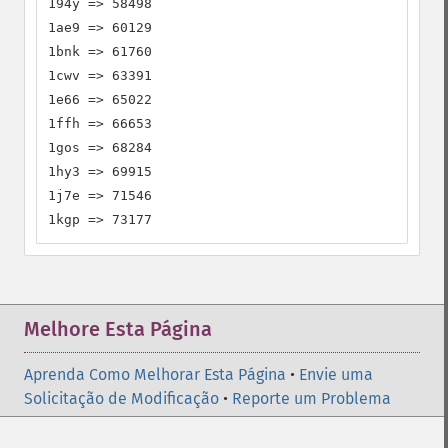
194y => 58498

1ae9 => 60129

1bnk => 61760

1cwv => 63391

1e66 => 65022

1ffh => 66653

1gos => 68284

1hy3 => 69915

1j7e => 71546

1kgp => 73177
Melhore Esta Página
Aprenda Como Melhorar Esta Página
•
Envie uma
Solicitação de Modificação
•
Reporte um Problema