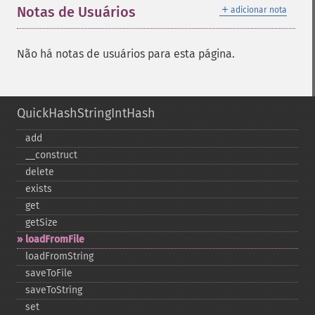
＋
Notas de Usuários
adicionar nota
Não há notas de usuários para esta página.
QuickHashStringIntHash
add
_​_​construct
delete
exists
get
getSize
loadFromFile
loadFromString
saveToFile
saveToString
set