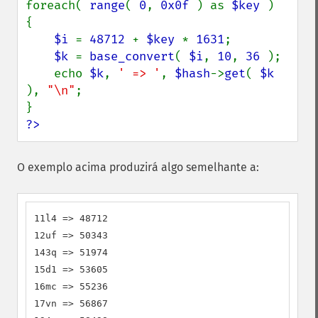
foreach( 
range
( 
0
, 
0x0f 
) as 
$key 
)

{

$i 
= 
48712 
+ 
$key 
* 
1631
;

$k 
= 
base_convert
( 
$i
, 
10
, 
36 
);

    echo 
$k
, 
' => '
, 
$hash
->
get
( 
$k 
), 
"\n"
;

?>
O exemplo acima produzirá algo semelhante a:
11l4 => 48712

12uf => 50343

143q => 51974

15d1 => 53605

16mc => 55236

17vn => 56867
