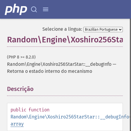
Selecione a língua:
Random\Engine\Xoshiro256StarSt
(PHP 8 >= 8.2.0)
Random\Engine\Xoshiro256StarStar::__debugInfo
—
Retorna o estado interno do mecanismo
Descrição
¶
public
function
Random\Engine\Xoshiro256StarStar::__debugInfo
array