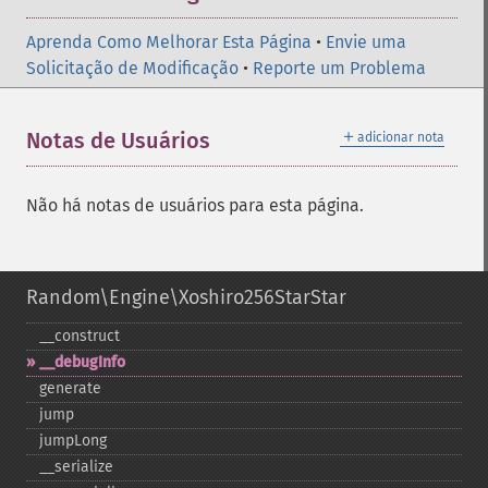
Aprenda Como Melhorar Esta Página
•
Envie uma
Solicitação de Modificação
•
Reporte um Problema
＋
Notas de Usuários
adicionar nota
Não há notas de usuários para esta página.
Random\Engine\Xoshiro256StarStar
_​_​construct
_​_​debugInfo
generate
jump
jumpLong
_​_​serialize