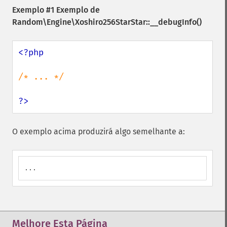
Exemplo #1 Exemplo de
Random\Engine\Xoshiro256StarStar::__debugInfo()
<?php

/* ... */

?>
O exemplo acima produzirá algo semelhante a:
...
Melhore Esta Página