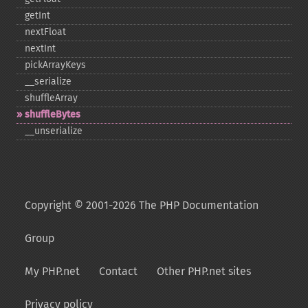
getInt
nextFloat
nextInt
pickArrayKeys
_​_​serialize
shuffleArray
shuffleBytes
_​_​unserialize
Copyright © 2001-2026 The PHP Documentation
Group
My PHP.net
Contact
Other PHP.net sites
Privacy policy