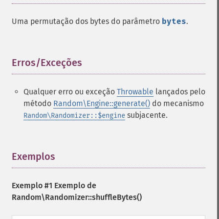
Uma permutação dos bytes do parâmetro
bytes
.
Erros/Exceções
¶
Qualquer erro ou exceção
Throwable
lançados pelo
método
Random\Engine::generate()
do mecanismo
subjacente.
Random\Randomizer::$engine
Exemplos
¶
Exemplo #1 Exemplo de
Random\Randomizer::shuffleBytes()