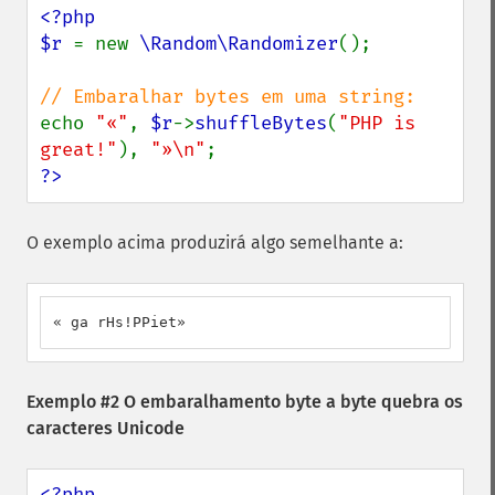
<?php

$r 
= new 
\Random\Randomizer
();

echo 
"«"
, 
$r
->
shuffleBytes
(
"PHP is 
great!"
), 
"»\n"
?>
O exemplo acima produzirá algo semelhante a:
« ga rHs!PPiet»
Exemplo #2 O embaralhamento byte a byte quebra os
caracteres Unicode
<?php
