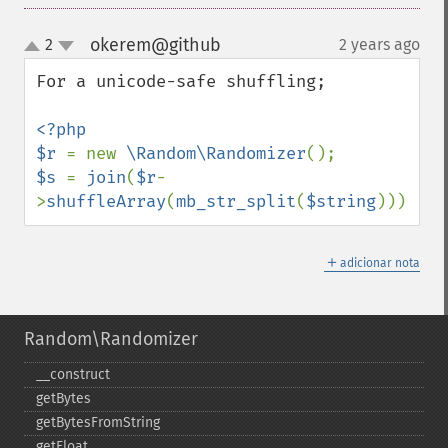
okerem@github
2
2 years ago
¶
up
down
For a unicode-safe shuffling;

<?php

$r 
= new 
\Random\Randomizer
$s 
= 
join
(
$r
-
>
shuffleArray
(
mb_str_split
(
$string
)));
＋
adicionar nota
Random\Randomizer
_​_​construct
getBytes
getBytesFromString
getFloat