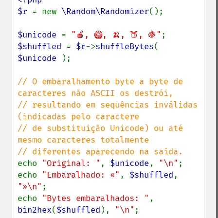
$r 
= new 
\Random\Randomizer
();

$unicode 
= 
"🍎, 🥝, 🍌, 🍑, 🍇"
$shuffled 
= 
$r
->
shuffleBytes
( 
$unicode 
);

// O embaralhamento byte a byte de 
caracteres não ASCII os destrói,

// resultando em sequências inválidas 
(indicadas pelo caractere

// de substituição Unicode) ou até 
mesmo caracteres totalmente

echo 
"Original: "
, 
$unicode
, 
"\n"
;

echo 
"Embaralhado: «"
, 
$shuffled
, 
"»\n"
;

echo 
"Bytes embaralhados: "
, 
bin2hex
(
$shuffled
), 
"\n"