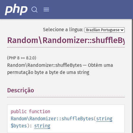
Selecione a língua:
Random\Randomizer::shuffleByt
(PHP 8 >= 8.2.0)
Random\Randomizer::shuffleBytes
—
Obtém uma
permutação byte a byte de uma string
Descrição
¶
public
function
Random\Randomizer::shuffleBytes
(
string
$bytes
):
string