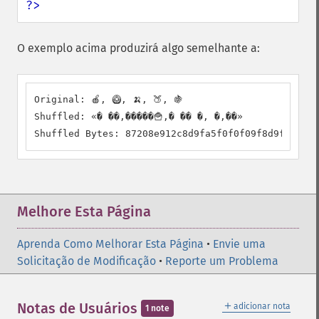
?>
O exemplo acima produzirá algo semelhante a:
Original: 🍎, 🥝, 🍌, 🍑, 🍇

Shuffled: «� ��,�����🍟,� �� �, �,��»

Shuffled Bytes: 87208e912c8d9fa5f0f0f09f8d9f2cf09f
Melhore Esta Página
Aprenda Como Melhorar Esta Página
•
Envie uma
Solicitação de Modificação
•
Reporte um Problema
＋
Notas de Usuários
adicionar nota
1 note