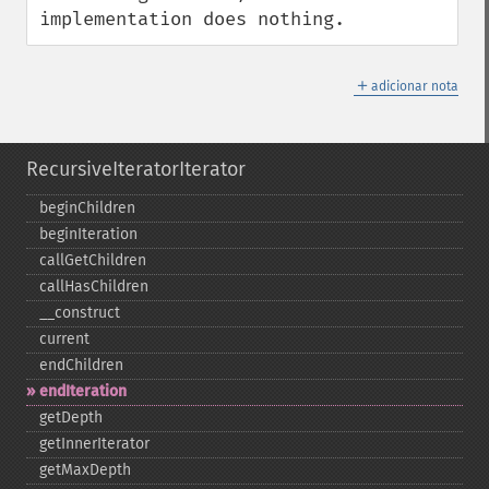
implementation does nothing.
＋
adicionar nota
RecursiveIteratorIterator
beginChildren
beginIteration
callGetChildren
callHasChildren
_​_​construct
current
endChildren
endIteration
getDepth
getInnerIterator
getMaxDepth