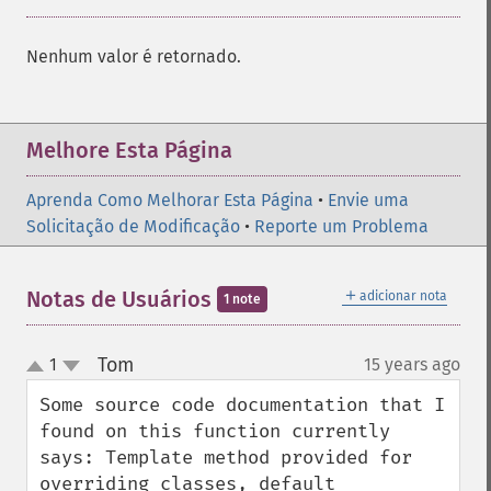
Nenhum valor é retornado.
Melhore Esta Página
Aprenda Como Melhorar Esta Página
•
Envie uma
Solicitação de Modificação
•
Reporte um Problema
＋
Notas de Usuários
adicionar nota
1 note
Tom
1
15 years ago
¶
up
down
Some source code documentation that I 
found on this function currently 
says: Template method provided for 
overriding classes, default 