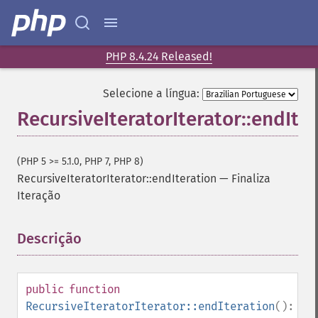
PHP 8.4.24 Released!
Selecione a língua:
RecursiveIteratorIterator::endIte
(PHP 5 >= 5.1.0, PHP 7, PHP 8)
RecursiveIteratorIterator::endIteration
—
Finaliza
Iteração
Descrição
¶
public
function
RecursiveIteratorIterator::endIteration
():