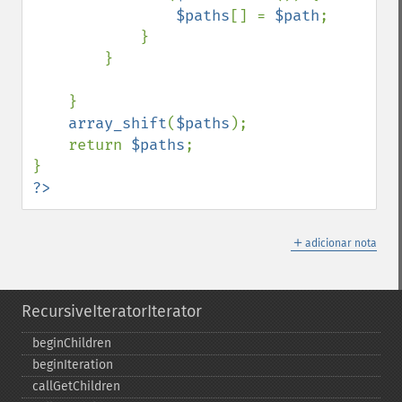
$paths
[] = 
$path
;

            }

        }

    }

array_shift
(
$paths
);

    return 
$paths
;

?>
＋
adicionar nota
RecursiveIteratorIterator
beginChildren
beginIteration
callGetChildren