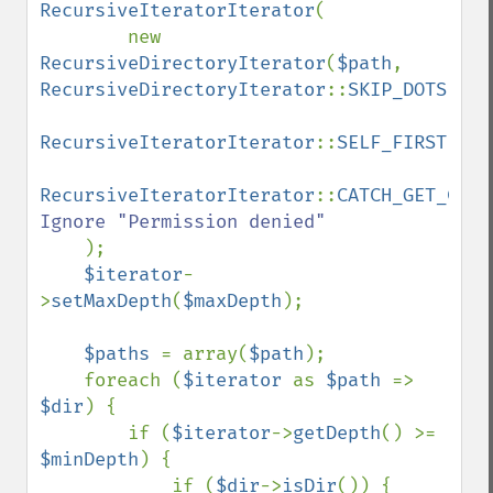
RecursiveIteratorIterator
(

        new 
RecursiveDirectoryIterator
(
$path
, 
RecursiveDirectoryIterator
::
SKIP_DOTS
),

RecursiveIteratorIterator
::
SELF_FIRST
,

RecursiveIteratorIterator
::
CATCH_GET_CHIL
Ignore "Permission denied"

);

$iterator
-
>
setMaxDepth
(
$maxDepth
);

$paths 
= array(
$path
);

    foreach (
$iterator 
as 
$path 
=> 
$dir
) {

        if (
$iterator
->
getDepth
() >= 
$minDepth
) {

            if (
$dir
->
isDir
()) {
