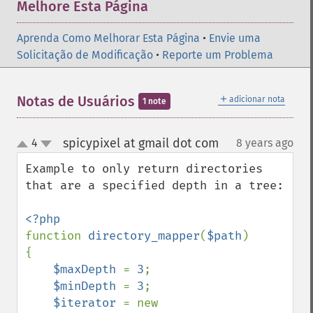
Melhore Esta Página
Aprenda Como Melhorar Esta Página
•
Envie uma
Solicitação de Modificação
•
Reporte um Problema
＋
Notas de Usuários
adicionar nota
1 note
spicypixel at gmail dot com
4
8 years ago
¶
up
down
Example to only return directories 
that are a specified depth in a tree:

function 
directory_mapper
(
$path
)

{

$maxDepth 
= 
3
;

$minDepth 
= 
3
;

$iterator 
= new 