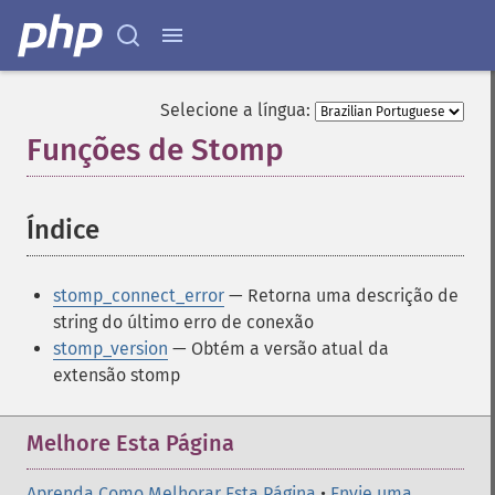
Selecione a língua:
Funções de Stomp
¶
Índice
¶
stomp_connect_error
— Retorna uma descrição de
string do último erro de conexão
stomp_version
— Obtém a versão atual da
extensão stomp
Melhore Esta Página
Aprenda Como Melhorar Esta Página
•
Envie uma