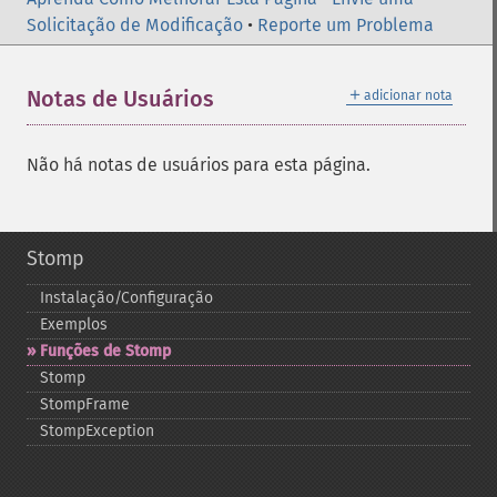
Solicitação de Modificação
•
Reporte um Problema
＋
Notas de Usuários
adicionar nota
Não há notas de usuários para esta página.
Stomp
Instalação/Configuração
Exemplos
Funções de Stomp
Stomp
StompFrame
StompException