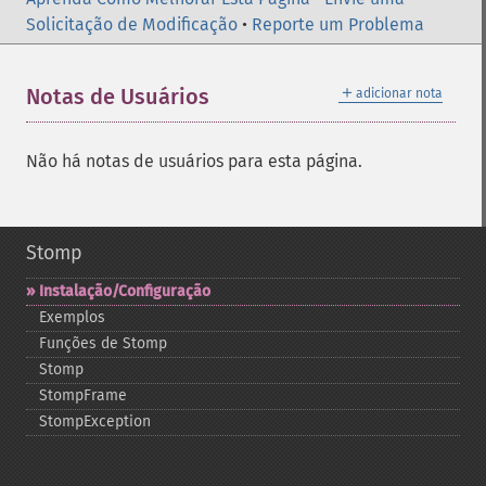
Solicitação de Modificação
•
Reporte um Problema
＋
Notas de Usuários
adicionar nota
Não há notas de usuários para esta página.
Stomp
Instalação/Configuração
Exemplos
Funções de Stomp
Stomp
StompFrame
StompException