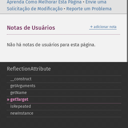
Aprenda Como Melhorar Esta Página
•
Envie uma
Solicitação de Modificação
•
Reporte um Problema
＋
Notas de Usuários
adicionar nota
Não há notas de usuários para esta página.
ReflectionAttribute
_​_​construct
getArguments
getName
getTarget
isRepeated
newInstance