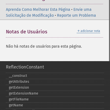
Aprenda Como Melhorar Esta Página
•
Envie uma
Solicitação de Modificação
•
Reporte um Problema
＋
Notas de Usuários
adicionar nota
Não há notas de usuários para esta página.
ReflectionConstant
_​_​construct
getAttributes
getExtension
getExtensionName
getFileName
getName