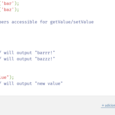
(
'bar'
(
'baz'
);

/ will output "bazzz!"

lue"
);

＋
adicio