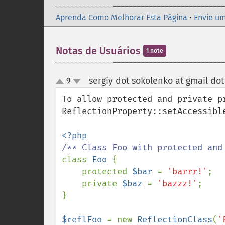
Aprenda Como Melhorar Esta Página
•
Envie um
Notas de Usuários
1 note
sergiy dot sokolenko at gmail do
9
up
down
To allow protected and private p
ReflectionProperty::setAccessible
class 
Foo 
{

    protected 
$bar 
= 
'barrr!'
;

    private 
$baz 
= 
'bazzz!'
;

}

$reflFoo 
= new 
ReflectionClass
(
'