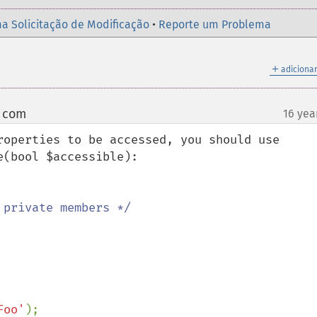
a Solicitação de Modificação
•
Reporte um Problema
＋
adicionar
t com
16 yea
¶
roperties to be accessed, you should use

(bool $accessible):

Foo'