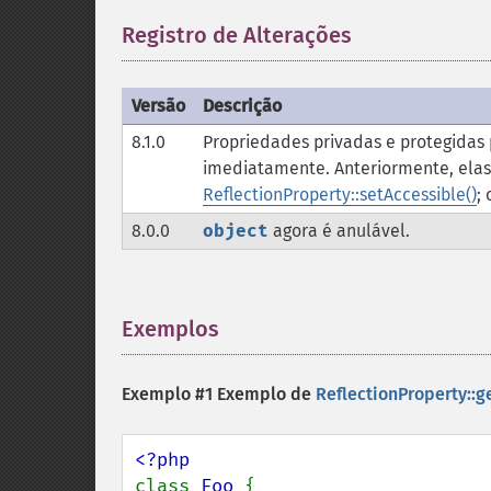
Registro de Alterações
¶
Versão
Descrição
8.1.0
Propriedades privadas e protegida
imediatamente. Anteriormente, elas
ReflectionProperty::setAccessible()
;
8.0.0
object
agora é anulável.
Exemplos
¶
Exemplo #1 Exemplo de
ReflectionProperty::g
class 
Foo 
{
