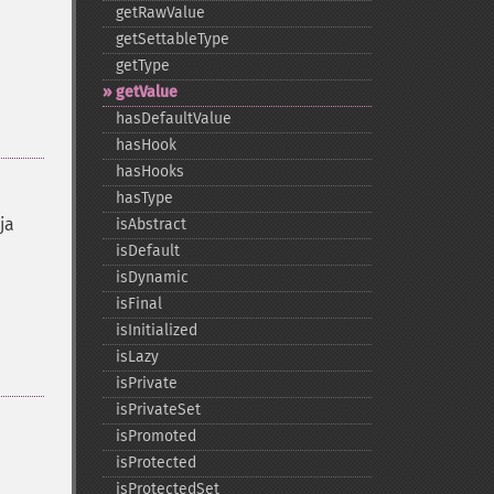
getRawValue
getSettableType
getType
getValue
hasDefaultValue
hasHook
hasHooks
hasType
ja
isAbstract
isDefault
isDynamic
isFinal
isInitialized
isLazy
isPrivate
isPrivateSet
isPromoted
isProtected
isProtectedSet