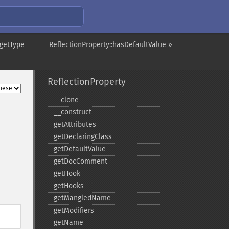
:getType
ReflectionProperty::hasDefaultValue »
ReflectionProperty
_​_​clone
_​_​construct
getAttributes
getDeclaringClass
getDefaultValue
getDocComment
getHook
getHooks
getMangledName
getModifiers
getName