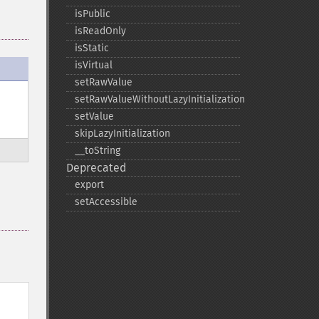
isPublic
isReadOnly
isStatic
isVirtual
setRawValue
setRawValueWithoutLazyInitialization
setValue
skipLazyInitialization
_​_​toString
Deprecated
export
setAccessible