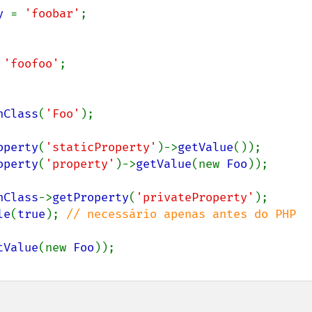
y 
= 
'foobar'
;

 
'foofoo'
;

nClass
(
'Foo'
);

operty
(
'staticProperty'
)->
getValue
operty
(
'property'
)->
getValue
(new 
Foo
));

nClass
->
getProperty
(
'privateProperty'
le
(
true
); 
// necessário apenas antes do PHP 
tValue
(new 
Foo