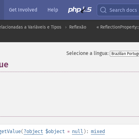
Get Involved
Help
Search docs
lacionadas a Variáveis e Tipos
Reflexão
« ReflectionProperty:
Selecione a língua:
lue
getValue
(
?
object
$object
=
null
):
mixed