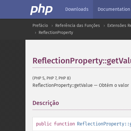
Downloads
Documentation
Prefácio
Referência das Funções
Extensões Re
ReflectionProperty
ReflectionProperty::getVa
(PHP 5, PHP 7, PHP 8)
ReflectionProperty::getValue
—
Obtém o valor
Descrição
¶
public
function
ReflectionProperty::