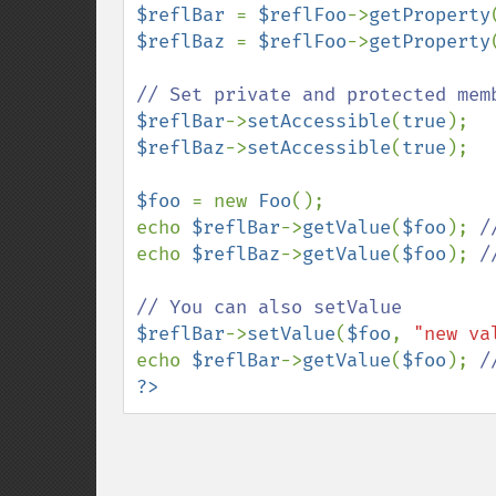
$reflBar 
= 
$reflFoo
->
getProperty
$reflBaz 
= 
$reflFoo
->
getProperty
$reflBar
->
setAccessible
(
true
$reflBaz
->
setAccessible
(
true
);

$foo 
= new 
Foo
();

echo 
$reflBar
->
getValue
(
$foo
); 
echo 
$reflBaz
->
getValue
(
$foo
); 
/
$reflBar
->
setValue
(
$foo
, 
"new va
echo 
$reflBar
->
getValue
(
$foo
); 
?>