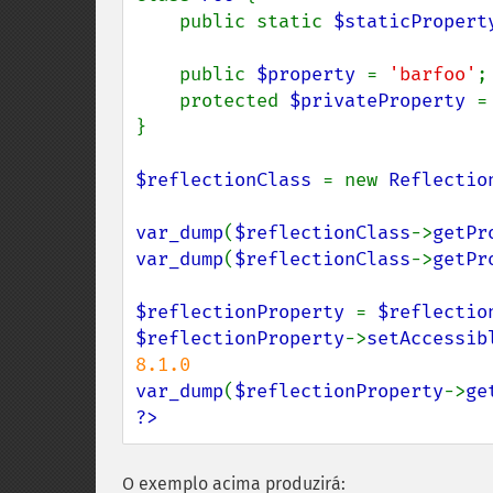
    public static 
$staticPropert
    public 
$property 
= 
'barfoo'
;

    protected 
$privateProperty 
=
}

$reflectionClass 
= new 
Reflectio
var_dump
(
$reflectionClass
->
getPr
var_dump
(
$reflectionClass
->
getPr
$reflectionProperty 
= 
$reflectio
$reflectionProperty
->
setAccessib
var_dump
(
$reflectionProperty
->
ge
?>
O exemplo acima produzirá: