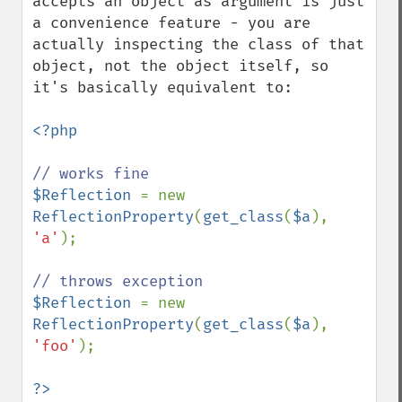
accepts an object as argument is just 
a convenience feature - you are 
actually inspecting the class of that 
object, not the object itself, so 
it's basically equivalent to:

<?php

$Reflection 
= new 
ReflectionProperty
(
get_class
(
$a
), 
'a'
);

$Reflection 
= new 
ReflectionProperty
(
get_class
(
$a
), 
'foo'
);
