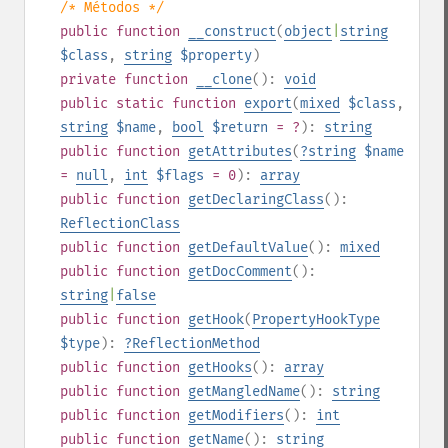
/* Métodos */
public
function
__construct
(
object
|
string
$class
,
string
$property
)
private
function
__clone
():
void
public
static
function
export
(
mixed
$class
,
string
$name
,
bool
$return
= ?
):
string
public
function
getAttributes
(
?
string
$name
=
null
,
int
$flags
= 0
):
array
public
function
getDeclaringClass
():
ReflectionClass
public
function
getDefaultValue
():
mixed
public
function
getDocComment
():
string
|
false
public
function
getHook
(
PropertyHookType
$type
):
?
ReflectionMethod
public
function
getHooks
():
array
public
function
getMangledName
():
string
public
function
getModifiers
():
int
public
function
getName
():
string