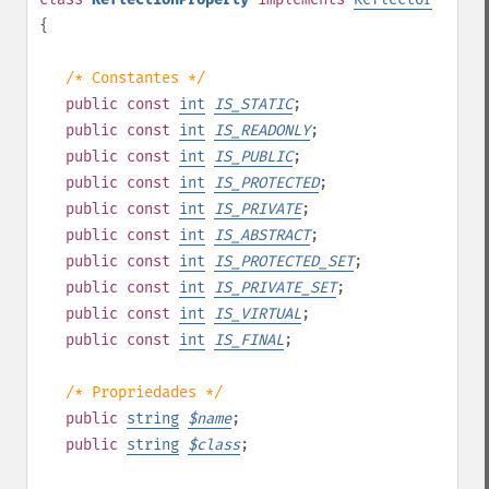
{
/* Constantes */
public
const
int
IS_STATIC
;
public
const
int
IS_READONLY
;
public
const
int
IS_PUBLIC
;
public
const
int
IS_PROTECTED
;
public
const
int
IS_PRIVATE
;
public
const
int
IS_ABSTRACT
;
public
const
int
IS_PROTECTED_SET
;
public
const
int
IS_PRIVATE_SET
;
public
const
int
IS_VIRTUAL
;
public
const
int
IS_FINAL
;
/* Propriedades */
public
string
$
name
;
public
string
$
class
;