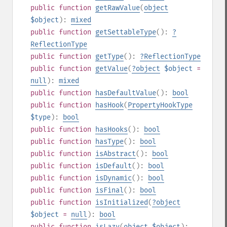
public
function
getRawValue
(
object
$object
):
mixed
public
function
getSettableType
():
?
ReflectionType
public
function
getType
():
?
ReflectionType
public
function
getValue
(
?
object
$object
=
null
):
mixed
public
function
hasDefaultValue
():
bool
public
function
hasHook
(
PropertyHookType
$type
):
bool
public
function
hasHooks
():
bool
public
function
hasType
():
bool
public
function
isAbstract
():
bool
public
function
isDefault
():
bool
public
function
isDynamic
():
bool
public
function
isFinal
():
bool
public
function
isInitialized
(
?
object
$object
=
null
):
bool
public
function
isLazy
(
object
$object
):