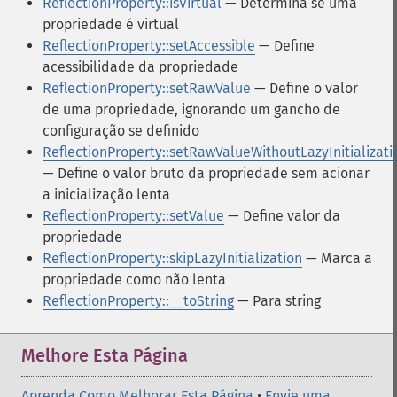
ReflectionProperty::isVirtual
— Determina se uma
propriedade é virtual
ReflectionProperty::setAccessible
— Define
acessibilidade da propriedade
ReflectionProperty::setRawValue
— Define o valor
de uma propriedade, ignorando um gancho de
configuração se definido
ReflectionProperty::setRawValueWithoutLazyInitializati
— Define o valor bruto da propriedade sem acionar
a inicialização lenta
ReflectionProperty::setValue
— Define valor da
propriedade
ReflectionProperty::skipLazyInitialization
— Marca a
propriedade como não lenta
ReflectionProperty::__toString
— Para string
Melhore Esta Página
Aprenda Como Melhorar Esta Página
•
Envie uma