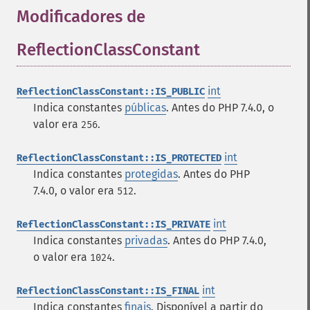
Modificadores de
ReflectionClassConstant
¶
int
ReflectionClassConstant::IS_PUBLIC
Indica constantes
públicas
. Antes do PHP 7.4.0, o
valor era
.
256
int
ReflectionClassConstant::IS_PROTECTED
Indica constantes
protegidas
. Antes do PHP
7.4.0, o valor era
.
512
int
ReflectionClassConstant::IS_PRIVATE
Indica constantes
privadas
. Antes do PHP 7.4.0,
o valor era
.
1024
int
ReflectionClassConstant::IS_FINAL
Indica constantes
finais
. Disponível a partir do