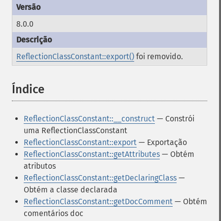
8.0.0
ReflectionClassConstant::export()
foi removido.
Índice
¶
ReflectionClassConstant::__construct
— Constrói
uma ReflectionClassConstant
ReflectionClassConstant::export
— Exportação
ReflectionClassConstant::getAttributes
— Obtém
atributos
ReflectionClassConstant::getDeclaringClass
—
Obtém a classe declarada
ReflectionClassConstant::getDocComment
— Obtém
comentários doc