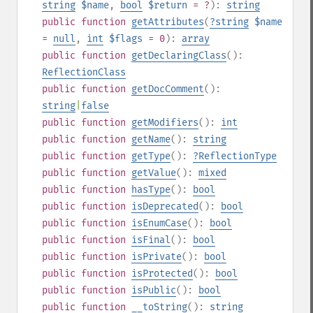
string
$name
,
bool
$return
= ?
):
string
public
function
getAttributes
(
?
string
$name
=
null
,
int
$flags
= 0
):
array
public
function
getDeclaringClass
():
ReflectionClass
public
function
getDocComment
():
string
|
false
public
function
getModifiers
():
int
public
function
getName
():
string
public
function
getType
():
?
ReflectionType
public
function
getValue
():
mixed
public
function
hasType
():
bool
public
function
isDeprecated
():
bool
public
function
isEnumCase
():
bool
public
function
isFinal
():
bool
public
function
isPrivate
():
bool
public
function
isProtected
():
bool
public
function
isPublic
():
bool
public
function
__toString
():
string