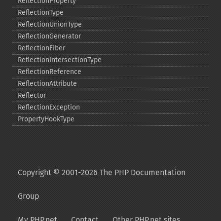
ReflectionProperty
ReflectionType
ReflectionUnionType
ReflectionGenerator
ReflectionFiber
ReflectionIntersectionType
ReflectionReference
ReflectionAttribute
Reflector
ReflectionException
PropertyHookType
Copyright © 2001-2026 The PHP Documentation
Group
My PHP.net
Contact
Other PHP.net sites