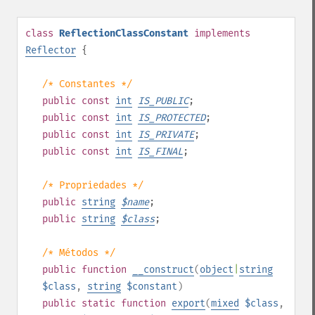
class
ReflectionClassConstant
implements
Reflector
{
/* Constantes */
public
const
int
IS_PUBLIC
;
public
const
int
IS_PROTECTED
;
public
const
int
IS_PRIVATE
;
public
const
int
IS_FINAL
;
/* Propriedades */
public
string
$
name
;
public
string
$
class
;
/* Métodos */
public
function
__construct
(
object
|
string
$class
,
string
$constant
)
public
static
function
export
(
mixed
$class
,