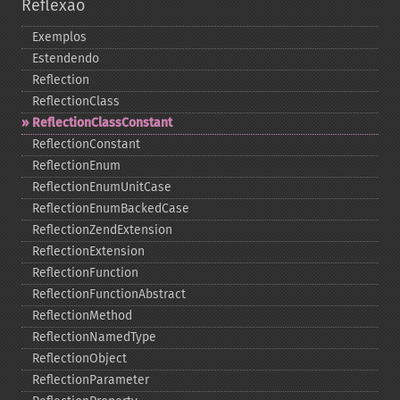
Reflexão
Exemplos
Estendendo
Reflection
ReflectionClass
ReflectionClassConstant
ReflectionConstant
ReflectionEnum
ReflectionEnumUnitCase
ReflectionEnumBackedCase
ReflectionZendExtension
ReflectionExtension
ReflectionFunction
ReflectionFunctionAbstract
ReflectionMethod
ReflectionNamedType
ReflectionObject
ReflectionParameter