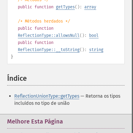
public
function
getTypes
():
array
/* Métodos herdados */
public
function
ReflectionType::allowsNull
():
bool
public
function
ReflectionType::__toString
():
string
}
Índice
¶
ReflectionUnionType::getTypes
— Retorna os tipos
incluídos no tipo de união
Melhore Esta Página