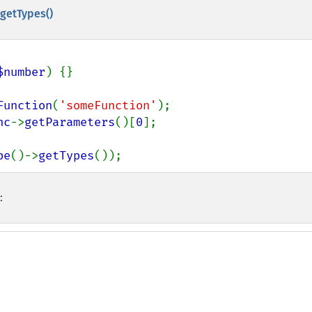
getTypes()
$number
) {}

Function
(
'someFunction'
nc
->
getParameters
()[
0
];

pe
()->
getTypes
());
: