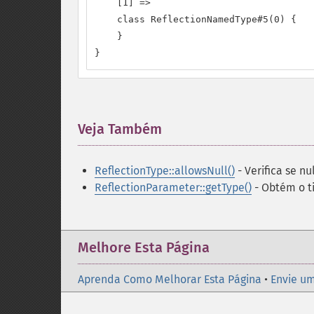
    [1] =>

    class ReflectionNamedType#5(0) {

    }

}
Veja Também
¶
ReflectionType::allowsNull()
- Verifica se n
ReflectionParameter::getType()
- Obtém o t
Melhore Esta Página
Aprenda Como Melhorar Esta Página
•
Envie um