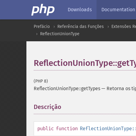
Downloads
Documentation
Prefácio
Referência das Funções
Extensões Re
ReflectionUnionType
ReflectionUnionType::getT
(PHP 8)
ReflectionUnionType::getTypes
—
Retorna os ti
Descrição
¶
public
function
ReflectionUnionType: