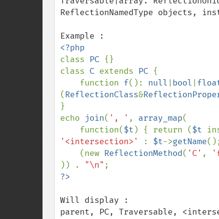
Traversable|array. ReflectionUni
ReflectionNamedType objects, ins
class 
PC 
{}

class 
C 
extends 
PC 
{

    function 
f
(): 
null
|
bool
|
floa
(
ReflectionClass
&
ReflectionPrope
}

echo 
join
(
', '
, 
array_map
(

    function(
$t
) { return (
$t 
in
'<intersection>' 
: 
$t
->
getName
()
    (new 
ReflectionMethod
(
'C'
, 
'
)) . 
"\n"
Will display :

parent, PC, Traversable, <inters