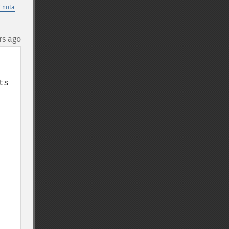
 nota
rs ago
s 