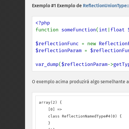
Exemplo #1 Exemplo de
ReflectionUnionType::
function 
someFunction
(
int
|
float 
$reflectionFunc 
= new 
Reflection
$reflectionParam 
= 
$reflectionFu
var_dump
(
$reflectionParam
->
getTy
O exemplo acima produzirá algo semelhante a
array(2) {

    [0] =>

    class ReflectionNamedType#4(0) {

    }
