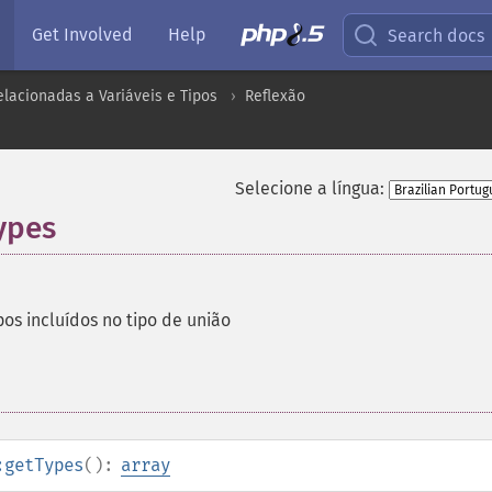
Get Involved
Help
Search docs
lacionadas a Variáveis e Tipos
Reflexão
Selecione a língua:
ypes
pos incluídos no tipo de união
:getTypes
():
array