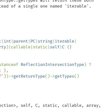
onType::getTypes will return these both 
tead of a single one named 'iterable'.

t
|
int
|
parent
|
PC
|
string
|
iterable
|
rty
)|callable|static|
self
|
C 
{}

stanceof 
ReflectionIntersectionType
) ? 
; },

f'
))->
getReturnType
()->
getTypes
()

ection>, self, C, static, callable, array, 