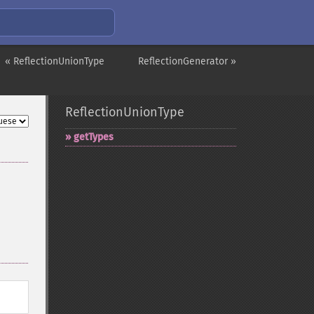
« ReflectionUnionType
ReflectionGenerator »
ReflectionUnionType
getTypes