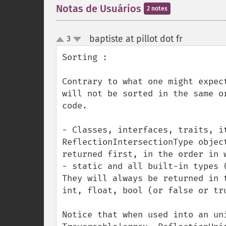
Notas de Usuários
2 notes
baptiste at pillot dot fr
3
¶
up
down
Sorting :

Contrary to what one might expec
will not be sorted in the same o
code.

- Classes, interfaces, traits, i
ReflectionIntersectionType objec
returned first, in the order in w
- static and all built-in types 
They will always be returned in 
int, float, bool (or false or tru
Notice that when used into an un