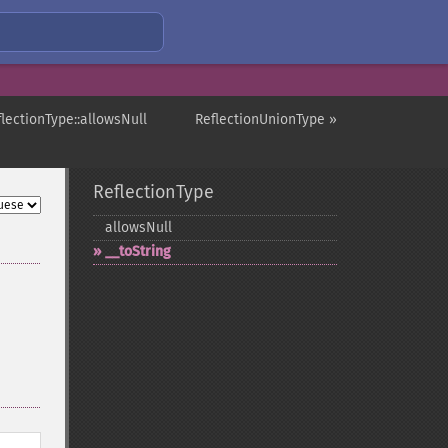
flectionType::allowsNull
ReflectionUnionType »
ReflectionType
allowsNull
_​_​toString