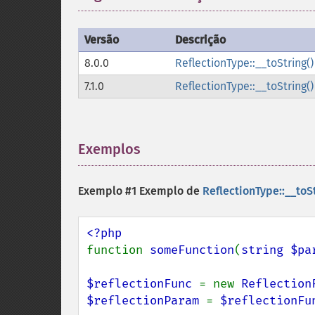
Versão
Descrição
8.0.0
ReflectionType::__toString()
7.1.0
ReflectionType::__toString()
Exemplos
¶
Exemplo #1 Exemplo de
ReflectionType::__toSt
function 
someFunction
(
string $pa
$reflectionFunc 
= new 
Reflection
$reflectionParam 
= 
$reflectionFu