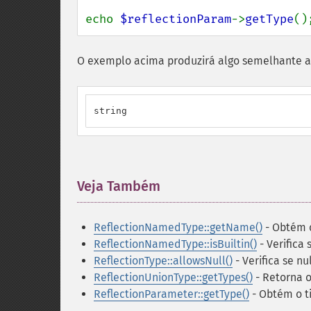
echo 
$reflectionParam
->
getType
()
O exemplo acima produzirá algo semelhante a
string
Veja Também
¶
ReflectionNamedType::getName()
- Obtém 
ReflectionNamedType::isBuiltin()
- Verifica 
ReflectionType::allowsNull()
- Verifica se n
ReflectionUnionType::getTypes()
- Retorna o
ReflectionParameter::getType()
- Obtém o t