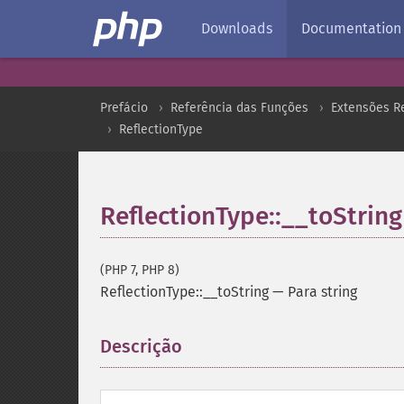
Downloads
Documentation
Prefácio
Referência das Funções
Extensões Re
ReflectionType
ReflectionType::__toString
(PHP 7, PHP 8)
ReflectionType::__toString
—
Para string
Descrição
¶