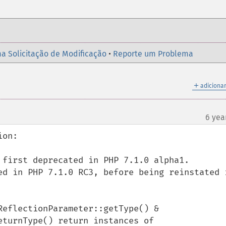
a Solicitação de Modificação
•
Reporte um Problema
＋
adicionar
6 yea
on:

 first deprecated in PHP 7.1.0 alpha1.

ed in PHP 7.1.0 RC3, before being reinstated i
eflectionParameter::getType() & 
turnType() return instances of 