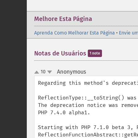
Melhore Esta Página
Aprenda Como Melhorar Esta Página
•
Envie um
Notas de Usuários
1 note
Anonymous
10
¶
up
down
Regarding this method's deprecati
ReflectionType::__toString() was
The deprecation notice was remov
PHP 7.4.0 alpha1.

Starting with PHP 7.1.0 beta 3, R
ReflectionFunctionAbstract::getRe