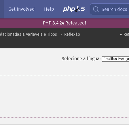
Get Involved
Help
Search docs
PHP 8.4.24 Released!
lacionadas a Variáveis e Tipos
Reflexão
« Re
Selecione a língua: