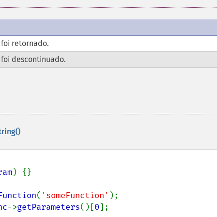
foi retornado.
foi descontinuado.
ring()
ram
) {}

Function
(
'someFunction'
nc
->
getParameters
()[
0
];
