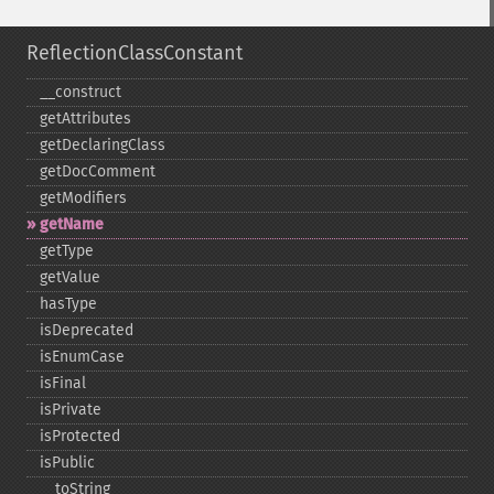
ReflectionClassConstant
_​_​construct
getAttributes
getDeclaringClass
getDocComment
getModifiers
getName
getType
getValue
hasType
isDeprecated
isEnumCase
isFinal
isPrivate
isProtected
isPublic
_​_​toString