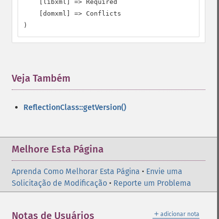
    [libxml] => Required

    [domxml] => Conflicts

)
Veja Também
¶
ReflectionClass::getVersion()
Melhore Esta Página
Aprenda Como Melhorar Esta Página
•
Envie uma
Solicitação de Modificação
•
Reporte um Problema
＋
Notas de Usuários
adicionar nota