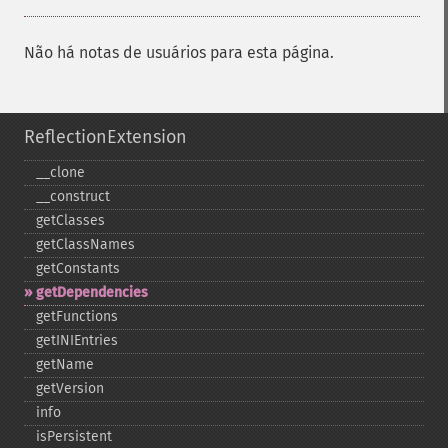
Não há notas de usuários para esta página.
ReflectionExtension
_​_​clone
_​_​construct
getClasses
getClassNames
getConstants
getDependencies
getFunctions
getINIEntries
getName
getVersion
info
isPersistent