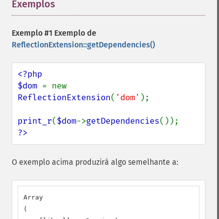
Exemplos
¶
Exemplo #1 Exemplo de
ReflectionExtension::getDependencies()
<?php

$dom 
= new 
ReflectionExtension
(
'dom'
);

print_r
(
$dom
->
getDependencies
?>
O exemplo acima produzirá algo semelhante a:
Array

(
