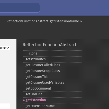
ReflectionFunctionAbstract::getExtensionName »
ReflectionFunctionAbstract
_​_​clone
getAttributes
getClosureCalledClass
getClosureScopeClass
getClosureThis
getClosureUsedVariables
getDocComment
getEndLine
getExtension
getExtensionName