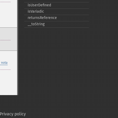
isUserDefined
isVariadic
returnsReference
_​_​toString
 nota
Privacy policy