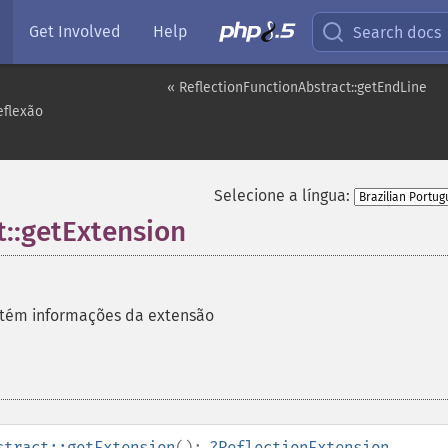
Get Involved
Help
Search docs
« ReflectionFunctionAbstract::getEndLine
eflexão
Selecione a língua:
t::getExtension
tém informações da extensão
stract::getExtension
():
?
ReflectionExtension