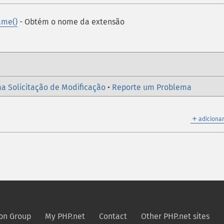
ame()
- Obtém o nome da extensão
a Solicitação de Modificação
•
Reporte um Problema
＋
adicionar
on Group
My PHP.net
Contact
Other PHP.net sites