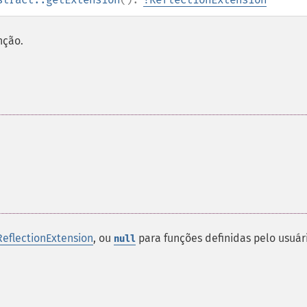
nção.
ReflectionExtension
, ou
para funções definidas pelo usuár
null