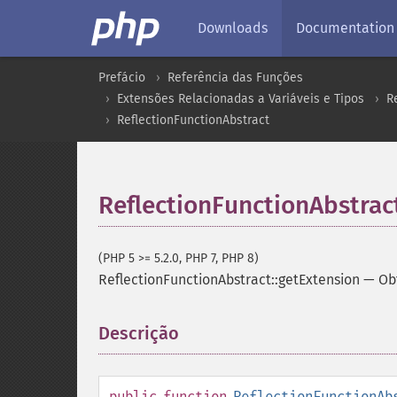
Downloads
Documentation
Prefácio
Referência das Funções
Extensões Relacionadas a Variáveis e Tipos
R
ReflectionFunctionAbstract
ReflectionFunctionAbstrac
(PHP 5 >= 5.2.0, PHP 7, PHP 8)
ReflectionFunctionAbstract::getExtension
—
Ob
Descrição
¶
public
function
ReflectionFunctionAb