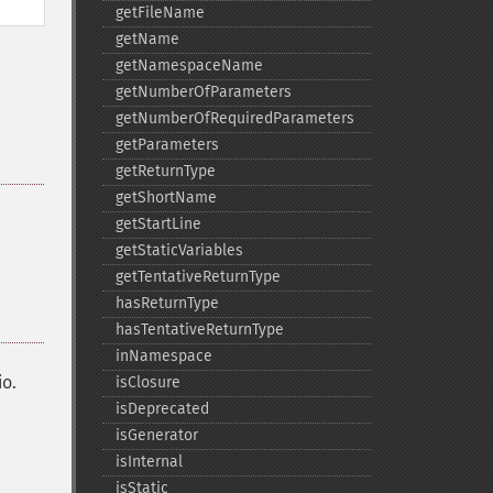
getFileName
getName
getNamespaceName
getNumberOfParameters
getNumberOfRequiredParameters
getParameters
getReturnType
getShortName
getStartLine
getStaticVariables
getTentativeReturnType
hasReturnType
hasTentativeReturnType
inNamespace
io.
isClosure
isDeprecated
isGenerator
isInternal
isStatic