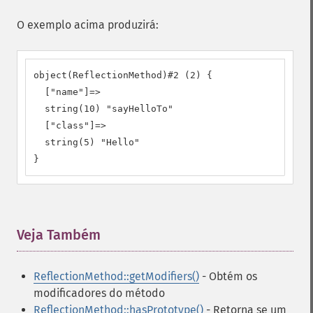
O exemplo acima produzirá:
object(ReflectionMethod)#2 (2) {

  ["name"]=>

  string(10) "sayHelloTo"

  ["class"]=>

  string(5) "Hello"

}
Veja Também
¶
ReflectionMethod::getModifiers()
- Obtém os
modificadores do método
ReflectionMethod::hasPrototype()
- Retorna se um