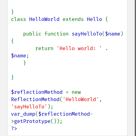
}

class 
HelloWorld 
extends 
Hello 
{

    public function 
sayHelloTo
(
$name
) 
{

        return 
'Hello world: ' 
. 
$name
;

    }

}

$reflectionMethod 
= new 
ReflectionMethod
(
'HelloWorld'
, 
'sayHelloTo'
var_dump
(
$reflectionMethod
-
>
getPrototype
?>