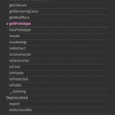
getClosure
getDeclaringClass
getModifiers
getPrototype
hasPrototype
invoke
invokeArgs
isAbstract
isConstructor
isDestructor
isFinal
isPrivate
isProtected
isPublic
_​_​toString
Deprecated
export
setAccessible