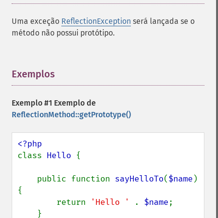
Uma exceção
ReflectionException
será lançada se o
método não possui protótipo.
Exemplos
¶
Exemplo #1 Exemplo de
ReflectionMethod::getPrototype()
class 
Hello 
{

    public function 
sayHelloTo
(
$name
) 
{

        return 
'Hello ' 
. 
$name
;

    }
