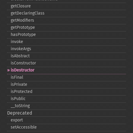
getClosure
getDeclaringClass
getModifiers
getPrototype
hasPrototype
invoke
invokeArgs
isAbstract
isConstructor
isDestructor
isFinal
isPrivate
isProtected
isPublic
_​_​toString
Deprecated
export
setAccessible