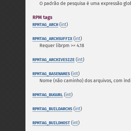
O padrão de pesquisa é uma expressão glo
RPM tags
(
int
)
RPMTAG_ARCH
(
int
)
RPMTAG_ARCHSUFFIX
Requer librpm >= 4.18
(
int
)
RPMTAG_ARCHIVESIZE
(
int
)
RPMTAG_BASENAMES
Nome (não caminho) dos arquivos, com índ
(
int
)
RPMTAG_BUGURL
(
int
)
RPMTAG_BUILDARCHS
(
int
)
RPMTAG_BUILDHOST