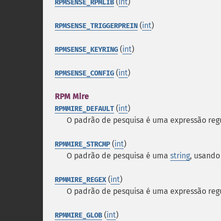
(
int
)
RPMSENSE_RPMLIB
(
int
)
RPMSENSE_TRIGGERPREIN
(
int
)
RPMSENSE_KEYRING
(
int
)
RPMSENSE_CONFIG
RPM Mire
(
int
)
RPMMIRE_DEFAULT
O padrão de pesquisa é uma expressão re
(
int
)
RPMMIRE_STRCMP
O padrão de pesquisa é uma
string
, usand
(
int
)
RPMMIRE_REGEX
O padrão de pesquisa é uma expressão reg
(
int
)
RPMMIRE_GLOB