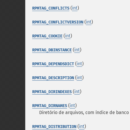
(
int
)
RPMTAG_CONFLICTS
(
int
)
RPMTAG_CONFLICTVERSION
(
int
)
RPMTAG_COOKIE
(
int
)
RPMTAG_DBINSTANCE
(
int
)
RPMTAG_DEPENDSDICT
(
int
)
RPMTAG_DESCRIPTION
(
int
)
RPMTAG_DIRINDEXES
(
int
)
RPMTAG_DIRNAMES
Diretório de arquivos, com índice de banco
(
int
)
RPMTAG_DISTRIBUTION