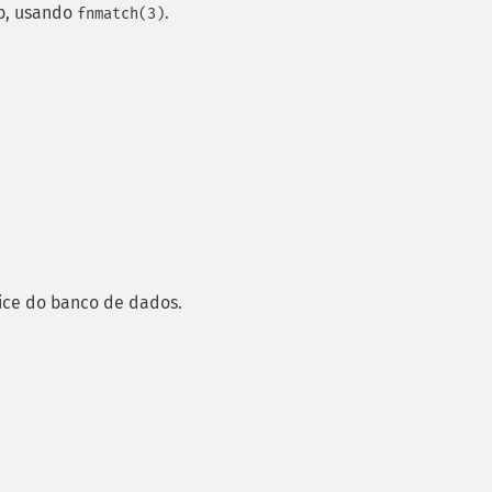
b, usando
.
fnmatch(3)
ice do banco de dados.