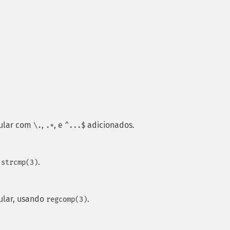
gular com
,
, e
adicionados.
\.
.*
^...$
o
.
strcmp(3)
ular, usando
.
regcomp(3)