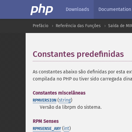
Downloads
Documentation
Prefácio
Referência das Funções
Saída de MI
Constantes predefinidas
¶
As constantes abaixo são definidas por esta ex
compilada no PHP ou tiver sido carregada d
Constantes miscelâneas
(
string
)
RPMVERSION
Versão da librpm do sistema.
RPM Senses
(
int
)
RPMSENSE_ANY