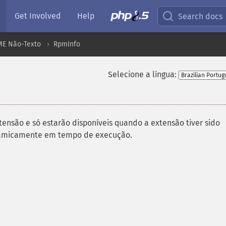
Get Involved
Help
Search docs
ME Não-Texto
RpmInfo
Selecione a língua:
tensão e só estarão disponíveis quando a extensão tiver sido
inamicamente em tempo de execução.