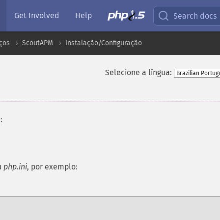
Get Involved
Help
Search docs
ços
ScoutAPM
Instalação/Configuração
Selecione a língua:
:
u
php.ini
, por exemplo: