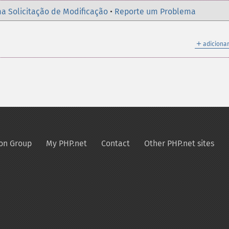
a Solicitação de Modificação
•
Reporte um Problema
＋
adicionar
on Group
My PHP.net
Contact
Other PHP.net sites