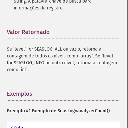
String. A palavra-chave de busca para
informações de registro.
Valor Retornado
¶
Se `level` for SEASLOG_ALL ou vazio, retorna a
contagem de todos os níveis como `array`. Se `level`
for SEASLOG_INFO ou outro nível, retorna a contagem
como `int`.
Exemplos
¶
Exemplo #1 Exemplo de
SeasLog::analyzerCount()
<?php
