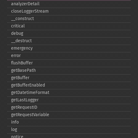
analyzerDetail
closeLoggerStream
_​_​construct
critical
debug
_​_​destruct
emergency
error
flushBuffer
getBasePath
getBuffer
getBufferEnabled
getDatetimeFormat
getLastLogger
getRequestID
getRequestVariable
info
log
notice