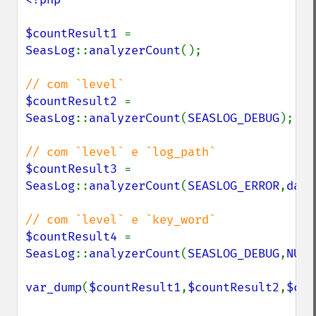
$countResult1 
= 
SeasLog
::
analyzerCount
();

$countResult2 
= 
SeasLog
::
analyzerCount
(
SEASLOG_DEBUG
);

$countResult3 
= 
SeasLog
::
analyzerCount
(
SEASLOG_ERROR
,
date
$countResult4 
= 
SeasLog
::
analyzerCount
(
SEASLOG_DEBUG
,
NULL
var_dump
(
$countResult1
,
$countResult2
,
$cou