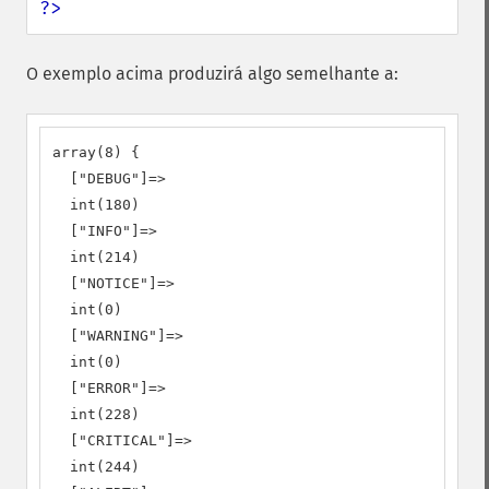
?>
O exemplo acima produzirá algo semelhante a:
array(8) {

  ["DEBUG"]=>

  int(180)

  ["INFO"]=>

  int(214)

  ["NOTICE"]=>

  int(0)

  ["WARNING"]=>

  int(0)

  ["ERROR"]=>

  int(228)

  ["CRITICAL"]=>

  int(244)
