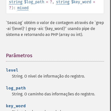
string
$log_path
= ?
,
string
$key_word
=
?
):
mixed
`SeasLog` obtém o valor de contagem através de `grep
-ai '{level}' | grep -aic '{key_word}'` usando pipe de
sistema e retornando ao PHP (array ou int).
Parâmetros
¶
level
String. O nível de informação do registro.
log_path
String. O caminho das informações do registro.
key_word