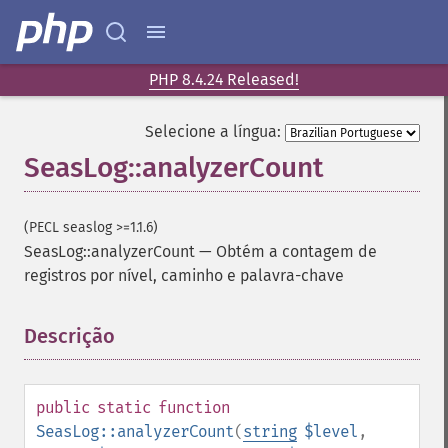
PHP 8.4.24 Released!
Selecione a língua:
SeasLog::analyzerCount
(PECL seaslog >=1.1.6)
SeasLog::analyzerCount
—
Obtém a contagem de
registros por nível, caminho e palavra-chave
Descrição
¶
public
static
function
SeasLog::analyzerCount
(
string
$level
,