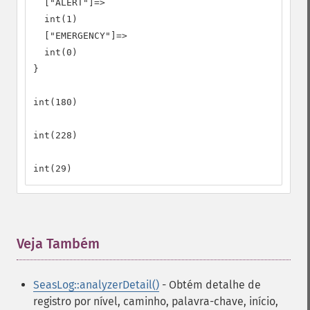
  ["ALERT"]=>

  int(1)

  ["EMERGENCY"]=>

  int(0)

}

int(180)

int(228)

int(29)
Veja Também
¶
SeasLog::analyzerDetail()
- Obtém detalhe de
registro por nível, caminho, palavra-chave, início,