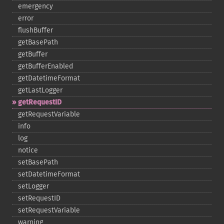
emergency
error
flushBuffer
getBasePath
getBuffer
getBufferEnabled
getDatetimeFormat
getLastLogger
getRequestID
getRequestVariable
info
log
notice
setBasePath
setDatetimeFormat
setLogger
setRequestID
setRequestVariable
warning