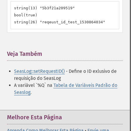
string(13) "5b3f21a209519"

bool(true)

string(26) "reqeust_id_test_1530864034"
Veja Também
¶
SeasLog::setRequestID()
- Define o ID exlusivo de
requisição do SeasLog
A variável `%Q` na
Tabela de Variáveis Padrão do
Seaslog
.
Melhore Esta Página
Aprenda Como Melhorar Esta Página
•
Envie uma