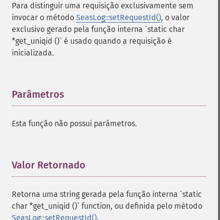
Para distinguir uma requisição exclusivamente sem
invocar o método
SeasLog::setRequestId()
, o valor
exclusivo gerado pela função interna `static char
*get_uniqid ()` é usado quando a requisição é
inicializada.
Parâmetros
¶
Esta função não possui parâmetros.
Valor Retornado
¶
Retorna uma string gerada pela função interna `static
char *get_uniqid ()` function, ou definida pelo método
SeasLog::setRequestId()
.