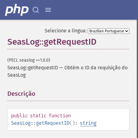
Selecione a língua:
SeasLog::getRequestID
(PECL seaslog >=1.0.0)
SeasLog::getRequestID
—
Obtém o ID da requisição do
SeasLog
Descrição
¶
public
static
function
SeasLog::getRequestID
():
string