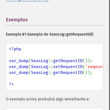
Exemplos
¶
Exemplo #1 Exemplo de
SeasLog::getRequestID()
<?php

var_dump
(
SeasLog
::
getRequestID
var_dump
(
SeasLog
::
setRequestID
(
'reqeust_i
var_dump
(
SeasLog
::
getRequestID
());

?>
O exemplo acima produzirá algo semelhante a: