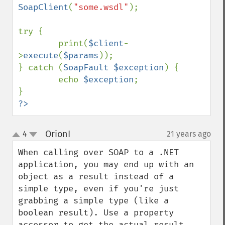
SoapClient
(
"some.wsdl"
);

try {

        print(
$client
-
>
execute
(
$params
));

} catch (
SoapFault $exception
) {

        echo 
$exception
;

?>
OrionI
4
21 years ago
¶
up
down
When calling over SOAP to a .NET 
application, you may end up with an 
object as a result instead of a 
simple type, even if you're just 
grabbing a simple type (like a 
boolean result). Use a property 
accessor to get the actual result, 