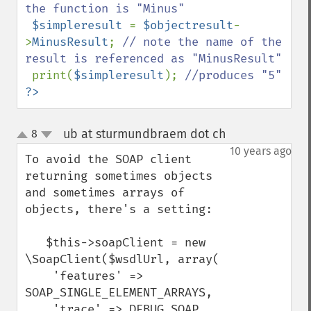
the function is "Minus"

$simpleresult 
= 
$objectresult
-
>
MinusResult
; 
// note the name of the 
result is referenced as "MinusResult"

print(
$simpleresult
); 
?>
ub at sturmundbraem dot ch
8
¶
up
down
10 years ago
To avoid the SOAP client 
returning sometimes objects 
and sometimes arrays of 
objects, there's a setting:

   $this->soapClient = new 
\SoapClient($wsdlUrl, array(

    'features' => 
SOAP_SINGLE_ELEMENT_ARRAYS,

    'trace' => DEBUG_SOAP
