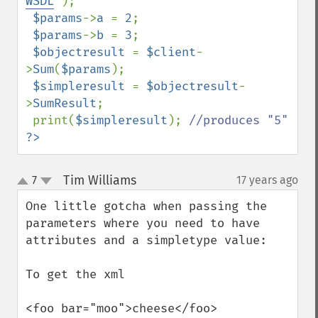
WSDL
"
);

$params
->
a 
= 
2
;

$params
->
b 
= 
3
;

$objectresult 
= 
$client
-
>
Sum
(
$params
);

$simpleresult 
= 
$objectresult
-
>
SumResult
;

 print(
$simpleresult
); 
?>
Tim Williams
7
17 years ago
¶
up
down
One little gotcha when passing the 
parameters where you need to have 
attributes and a simpletype value: 

To get the xml

<foo bar="moo">cheese</foo>
