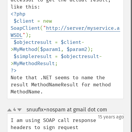
<?php

 $client 
= new 
SoapClient
(
"
http://server/myservice.asmx?
WSDL
"
);

$objectresult 
= 
$client
-
>
MyMethod
(
$param1
, 
$param2
);

$simpleresult 
= 
$objectresult
-
>
MyMethodResult
Note that .NET seems to name the 
result MethodNameResult for method 
MethodName.
snuufix+nospam at gmail dot com
4
¶
up
down
15 years ago
I am using SOAP call response 
headers to sign request 