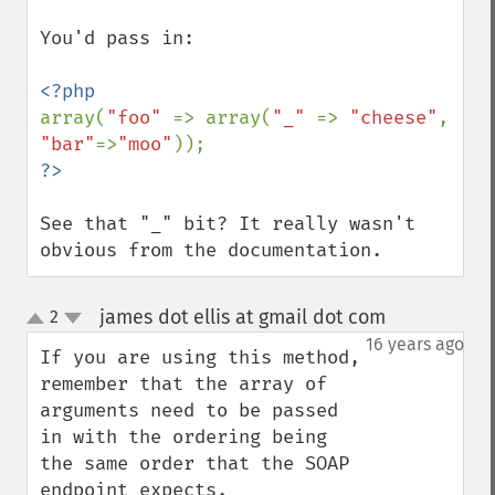
You'd pass in:

array(
"foo" 
=> array(
"_" 
=> 
"cheese"
, 
"bar"
=>
"moo"
See that "_" bit? It really wasn't 
obvious from the documentation.
james dot ellis at gmail dot com
2
¶
up
down
16 years ago
If you are using this method, 
remember that the array of 
arguments need to be passed 
in with the ordering being 
the same order that the SOAP 
endpoint expects.
