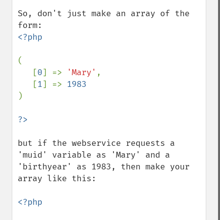
So, don't just make an array of the 
<?php

(

   [
0
] => 
'Mary'
,

   [
1
] => 
)

but if the webservice requests a 
'muid' variable as 'Mary' and a 
'birthyear' as 1983, then make your 
array like this:

<?php
