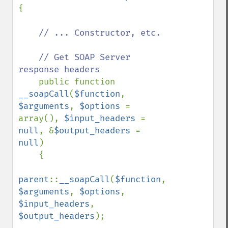
{

// ... Constructor, etc.

    // Get SOAP Server 
response headers

public function 
__soapCall
(
$function
, 
$arguments
, 
$options 
= 
array(), 
$input_headers 
= 
null
, &
$output_headers 
= 
null
)

    {

parent
::
__soapCall
(
$function
, 
$arguments
, 
$options
, 
$input_headers
, 
$output_headers
);
