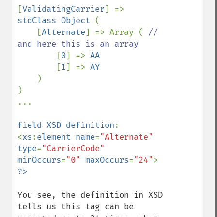
[
ValidatingCarrier
] => 
stdClass Object 
(

    [
Alternate
] => Array ( 
// 
and here this is an array

[
0
] => 
AA

[
1
] => 
AY

)

)

...

field XSD definition
:

<
xs
:
element name
=
"Alternate" 
type
=
"CarrierCode" 
minOccurs
=
"0" 
maxOccurs
=
"24"
You see, the definition in XSD 
tells us this tag can be 