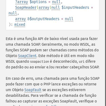
?
array
$options
=
null
,
SoapHeader
|
array
|
null
$inputHeaders
=
null
,
array
&$outputHeaders
=
null
):
mixed
Esta é uma função API de baixo nível usada para fazer
uma chamada SOAP. Geralmente, no modo WSDL, as
funções SOAP podem ser chamadas como métodos do
Objeto
SoapClient
. Este método é útil em modo não
WSDL quando
é desconhecido,
difere
soapaction
uri
do padrão ou ao enviar e/ou receber cabeçalhos SOAP.
Em caso de erro, uma chamada para uma função SOAP
pode fazer com que o PHP lance exceções ou retorne
um Objeto
SoapFault
se as exceções estiverem
desabilitadas. Para verificar se a chamada de função
falhou ao capturar as exceções SoapFault, verifique o