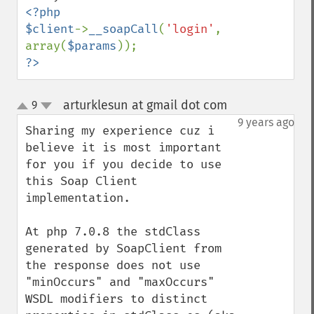
<?php

$client
->
__soapCall
(
'login'
, 
array(
$params
?>
arturklesun at gmail dot com
9
¶
up
down
9 years ago
Sharing my experience cuz i 
believe it is most important 
for you if you decide to use 
this Soap Client 
implementation.

At php 7.0.8 the stdClass 
generated by SoapClient from 
the response does not use 
"minOccurs" and "maxOccurs" 
WSDL modifiers to distinct 