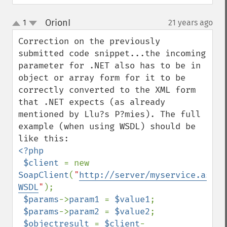
OrionI
1
21 years ago
¶
up
down
Correction on the previously 
submitted code snippet...the incoming 
parameter for .NET also has to be in 
object or array form for it to be 
correctly converted to the XML form 
that .NET expects (as already 
mentioned by Llu?s P?mies). The full 
example (when using WSDL) should be 
<?php

 $client 
= new 
SoapClient
(
"
http://server/myservice.asmx?
WSDL
"
);

$params
->
param1 
= 
$value1
;

$params
->
param2 
= 
$value2
;

$objectresult 
= 
$client
-