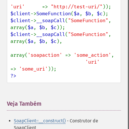
'uri'      
=> 
"http://test-uri/"
$client
->
SomeFunction
(
$a
, 
$b
, 
$c
$client
->
__soapCall
(
"SomeFunction"
, 
array(
$a
, 
$b
, 
$c
$client
->
__soapCall
(
"SomeFunction"
, 
array(
$a
, 
$b
, 
$c
),

array(
'soapaction' 
=> 
'some_action'
,

'uri'        
=> 
'some_uri'
?>
Veja Também
¶
SoapClient::__construct()
- Construtor de
SoapClient