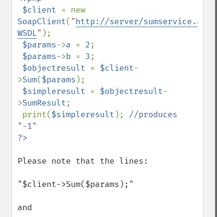
 $client 
= new 
SoapClient
(
"
http://server/sumservice.asmx
WSDL
"
);

$params
->
a 
= 
2
;

$params
->
b 
= 
3
;

$objectresult 
= 
$client
-
>
Sum
(
$params
);

$simpleresult 
= 
$objectresult
-
>
SumResult
;

 print(
$simpleresult
); 
//produces 
?>
Please note that the lines: 

"$client->Sum($params);" 

and
