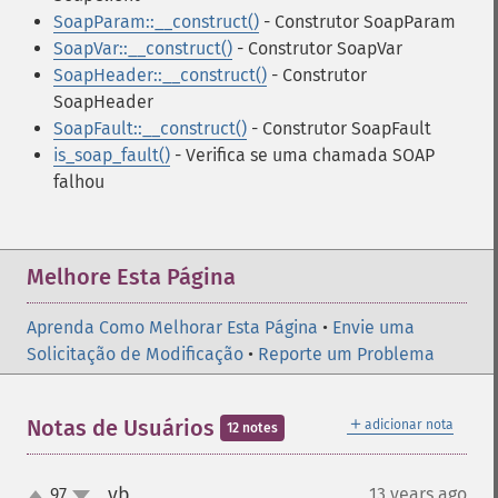
SoapParam::__construct()
- Construtor SoapParam
SoapVar::__construct()
- Construtor SoapVar
SoapHeader::__construct()
- Construtor
SoapHeader
SoapFault::__construct()
- Construtor SoapFault
is_soap_fault()
- Verifica se uma chamada SOAP
falhou
Melhore Esta Página
Aprenda Como Melhorar Esta Página
•
Envie uma
Solicitação de Modificação
•
Reporte um Problema
＋
Notas de Usuários
adicionar nota
12 notes
vb
97
13 years ago
¶