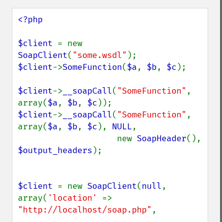
<?php

$client 
= new 
SoapClient
(
"some.wsdl"
$client
->
SomeFunction
(
$a
, 
$b
, 
$c
);

$client
->
__soapCall
(
"SomeFunction"
, 
array(
$a
, 
$b
, 
$c
$client
->
__soapCall
(
"SomeFunction"
, 
array(
$a
, 
$b
, 
$c
), 
NULL
,

                    new 
SoapHeader
(), 
$output_headers
);

$client 
= new 
SoapClient
(
null
, 
array(
'location' 
=> 
"http://localhost/soap.php"
,
