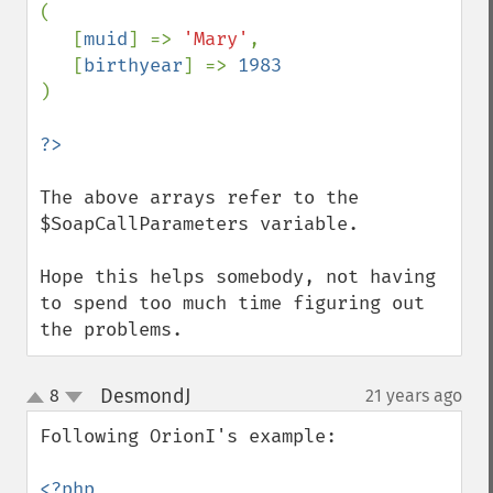
(

   [
muid
] => 
'Mary'
,

   [
birthyear
] => 
)

The above arrays refer to the 
$SoapCallParameters variable.

Hope this helps somebody, not having 
to spend too much time figuring out 
the problems.
DesmondJ
8
21 years ago
¶
up
down
Following OrionI's example:

<?php
