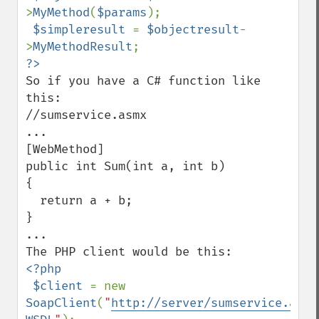
>
MyMethod
(
$params
);

$simpleresult 
= 
$objectresult
-
>
MyMethodResult
So if you have a C# function like 
this:

//sumservice.asmx

...

[WebMethod]

public int Sum(int a, int b)

{

  return a + b;

}

...

<?php

 $client 
= new 
SoapClient
(
"
http://server/sumservice.asmx