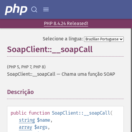
PHP 8.4.24 Released!
Selecione a língua:
SoapClient::__soapCall
(PHP 5, PHP 7, PHP 8)
SoapClient::__soapCall
—
Chama uma função SOAP
Descrição
¶
public
function
SoapClient::__soapCall
(
string
$name
,
array
$args
,