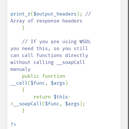
print_r
(
$output_headers
); 
// 
Array of response headers

}

// If you are using WSDL 
you need this, so you still 
can call functions directly 
without calling __soapCall 
manualy

public function 
__call
(
$func
, 
$args
)

    {

        return 
$this
-
>
__soapCall
(
$func
, 
$args
);

    }

?>