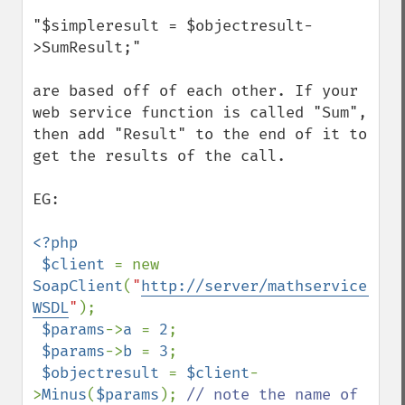
"$simpleresult = $objectresult-
>SumResult;"

are based off of each other. If your 
web service function is called "Sum", 
then add "Result" to the end of it to 
get the results of the call.

EG:

<?php

 $client 
= new 
SoapClient
(
"
http://server/mathservice.asm
WSDL
"
);

$params
->
a 
= 
2
;

$params
->
b 
= 
3
;

$objectresult 
= 
$client
-
>
Minus
(
$params
); 
// note the name of 