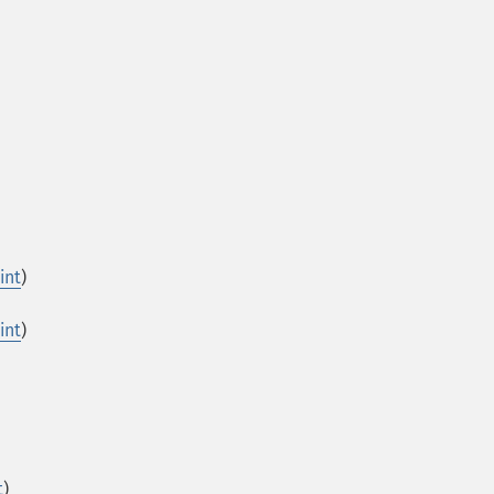
int
)
int
)
t
)