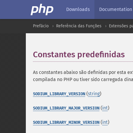
Downloads
Documentation
Prefácio
Referência das Funções
Extensões pa
Constantes predefinidas
¶
As constantes abaixo são definidas por esta ex
compilada no PHP ou tiver sido carregada d
(
string
)
SODIUM_LIBRARY_VERSION
(
int
)
SODIUM_LIBRARY_MAJOR_VERSION
(
int
)
SODIUM_LIBRARY_MINOR_VERSION