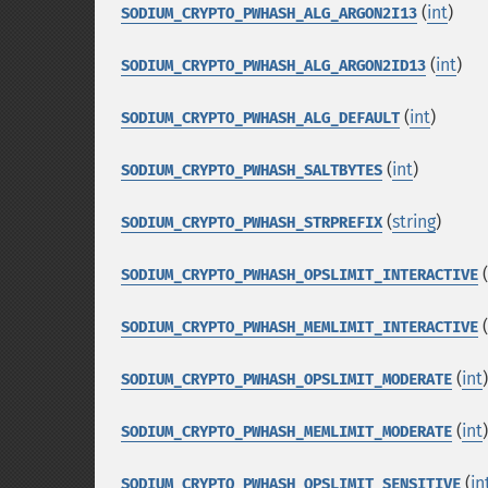
(
int
)
SODIUM_CRYPTO_PWHASH_ALG_ARGON2I13
(
int
)
SODIUM_CRYPTO_PWHASH_ALG_ARGON2ID13
(
int
)
SODIUM_CRYPTO_PWHASH_ALG_DEFAULT
(
int
)
SODIUM_CRYPTO_PWHASH_SALTBYTES
(
string
)
SODIUM_CRYPTO_PWHASH_STRPREFIX
(
SODIUM_CRYPTO_PWHASH_OPSLIMIT_INTERACTIVE
(
SODIUM_CRYPTO_PWHASH_MEMLIMIT_INTERACTIVE
(
int
)
SODIUM_CRYPTO_PWHASH_OPSLIMIT_MODERATE
(
int
)
SODIUM_CRYPTO_PWHASH_MEMLIMIT_MODERATE
(
in
SODIUM_CRYPTO_PWHASH_OPSLIMIT_SENSITIVE