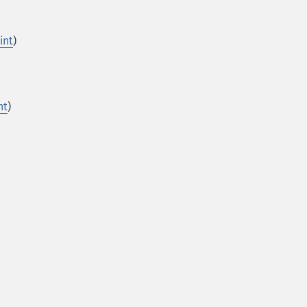
int
)
nt
)