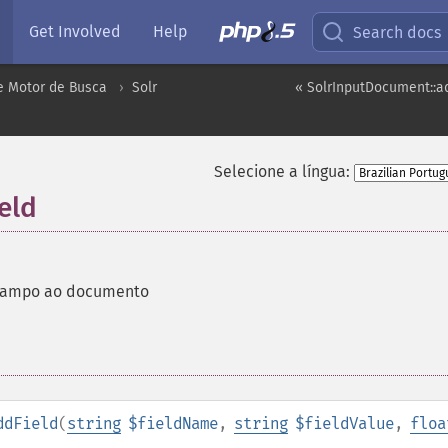
Get Involved
Help
Search docs
e Motor de Busca
Solr
« SolrInputDocument::
Selecione a língua:
eld
campo ao documento
ddField
(
string
$fieldName
,
string
$fieldValue
,
floa