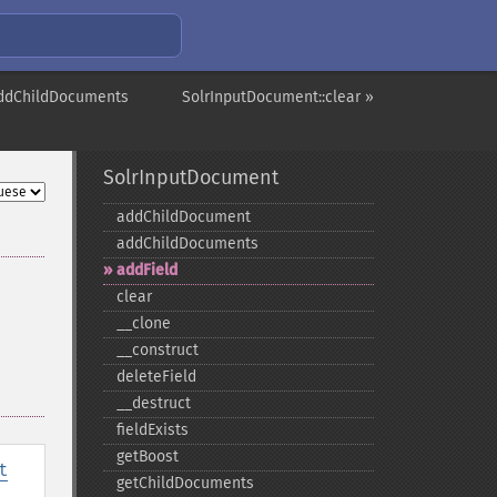
addChildDocuments
SolrInputDocument::clear »
SolrInputDocument
addChildDocument
addChildDocuments
addField
clear
_​_​clone
_​_​construct
deleteField
_​_​destruct
fieldExists
getBoost
t
getChildDocuments