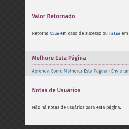
Valor Retornado
¶
Retorna
em caso de sucesso ou
em 
true
false
Melhore Esta Página
Aprenda Como Melhorar Esta Página
•
Envie um
Notas de Usuários
Não há notas de usuários para esta página.