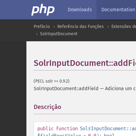
Downloads
Documentation
Prefácio
Referência das Funções
Extensões d
SolrInputDocument
SolrInputDocument::addFi
(PECL solr >= 0.9.2)
SolrInputDocument::addField
—
Adiciona um 
Descrição
¶
public
function
SolrInputDocument::a
$fieldBoostValue
= 0.0
):
bool