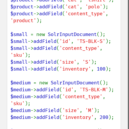
$product
->
addField
(
'cat'
, 
'polo'
$product
->
addField
(
'content_type'
, 
'product'
);

$small 
= new 
SolrInputDocument
$small
->
addField
(
'id'
, 
'TS-BLK-S'
$small
->
addField
(
'content_type'
, 
'sku'
$small
->
addField
(
'size'
, 
'S'
$small
->
addField
(
'inventory'
, 
100
);

$medium 
= new 
SolrInputDocument
$medium
->
addField
(
'id'
, 
'TS-BLK-M'
$medium
->
addField
(
'content_type'
, 
'sku'
$medium
->
addField
(
'size'
, 
'M'
$medium
->
addField
(
'inventory'
, 
200
);
