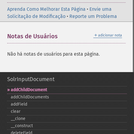
Aprenda Como Melhorar Esta Página
•
Envie uma
Solicitação de Modificação
•
Reporte um Problema
＋
Notas de Usuários
adicionar nota
Não há notas de usuários para esta página.
SolrInputDocument
addChildDocument
addChildDocuments
addField
clear
_​_​clone
_​_​construct
deleteField