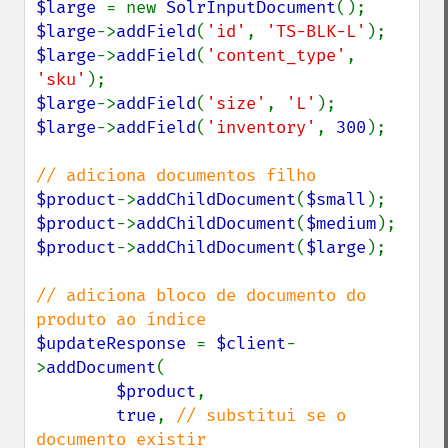
$large 
= new 
SolrInputDocument
$large
->
addField
(
'id'
, 
'TS-BLK-L'
$large
->
addField
(
'content_type'
, 
'sku'
$large
->
addField
(
'size'
, 
'L'
$large
->
addField
(
'inventory'
, 
300
);

$product
->
addChildDocument
(
$small
$product
->
addChildDocument
(
$medium
$product
->
addChildDocument
(
$large
);

// adiciona bloco de documento do 
$updateResponse 
= 
$client
-
>
addDocument
(

$product
,

true
, 
// substitui se o 
documento existir
