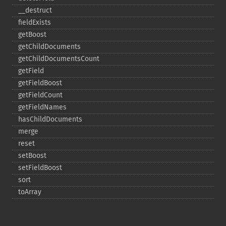
_​_​destruct
fieldExists
getBoost
getChildDocuments
getChildDocumentsCount
getField
getFieldBoost
getFieldCount
getFieldNames
hasChildDocuments
merge
reset
setBoost
setFieldBoost
sort
toArray