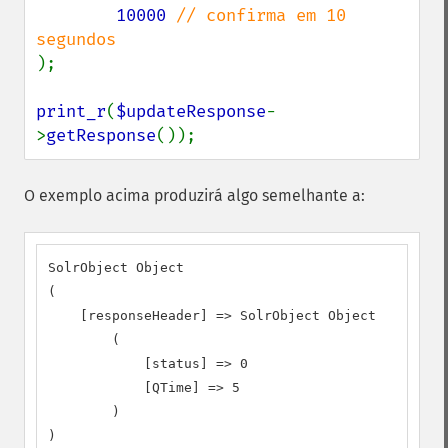
10000 
// confirma em 10 
);

print_r
(
$updateResponse
-
>
getResponse
());
O exemplo acima produzirá algo semelhante a:
SolrObject Object

(

    [responseHeader] => SolrObject Object

        (

            [status] => 0

            [QTime] => 5

        )

)