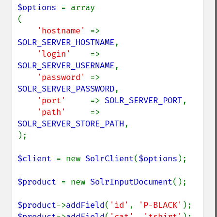
$options 
= array

(

'hostname' 
=> 
SOLR_SERVER_HOSTNAME
,

'login'    
=> 
SOLR_SERVER_USERNAME
,

'password' 
=> 
SOLR_SERVER_PASSWORD
,

'port'     
=> 
SOLR_SERVER_PORT
,

'path'     
=> 
SOLR_SERVER_STORE_PATH
,

);

$client 
= new 
SolrClient
(
$options
);

$product 
= new 
SolrInputDocument
();

$product
->
addField
(
'id'
, 
'P-BLACK'
$product
->
addField
(
'cat'
, 
'tshirt'