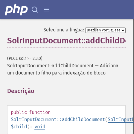
Selecione a língua:
SolrInputDocument::addChildDo
(PECL solr >= 2.3.0)
SolrInputDocument::addChildDocument
—
Adiciona
um documento filho para indexação de bloco
Descrição
¶
public
function
SolrInputDocument::addChildDocument
(
SolrInput
$child
):
void