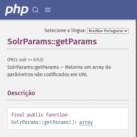
Selecione a língua:
SolrParams::getParams
(PECL solr >= 0.9.2)
SolrParams::getParams
—
Retorna um array de
parâmetros não codificados em URL
Descrição
¶
final
public
function
SolrParams::getParams
():
array