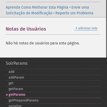
Aprenda Como Melhorar Esta Página
•
Envie uma
Solicitação de Modificação
•
Reporte um Problema
＋
Notas de Usuários
adicionar nota
Não há notas de usuários para esta página.
SolrParams
add
addParam
get
getParam
getParams
getPreparedParams
serialize