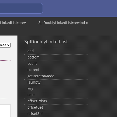
LinkedList::prev
SplDoublyLinkedList::rewind »
SplDoublyLinkedList
add
bottom
count
current
getIteratorMode
isEmpty
key
next
offsetExists
offsetGet
offsetSet