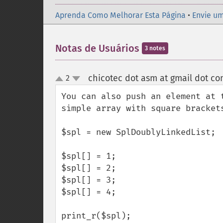
Aprenda Como Melhorar Esta Página
•
Envie um
Notas de Usuários
3 notes
chicotec dot asm at gmail dot c
2
up
down
You can also push an element at 
simple array with square brackets
$spl = new SplDoublyLinkedList;

$spl[] = 1;

$spl[] = 2;

$spl[] = 3;

$spl[] = 4;

print_r($spl);