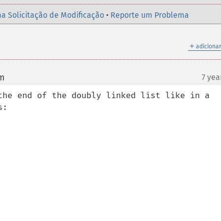
a Solicitação de Modificação
•
Reporte um Problema
＋
adicionar
om
7 yea
¶
the end of the doubly linked list like in a 
:
