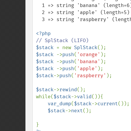
  1 => string 'banana' (length=6)

  2 => string 'apple' (length=5)

  3 => string 'raspberry' (length=9)

$stack 
= new 
SplStack
$stack 
->
push
(
'orange'
$stack 
->
push
(
'banana'
$stack 
->
push
(
'apple'
$stack
->
push
(
'raspberry'
);

$stack
->
rewind
();

while(
$stack
->
valid
()){

var_dump
(
$stack
->
current
());

$stack
->
next
();
