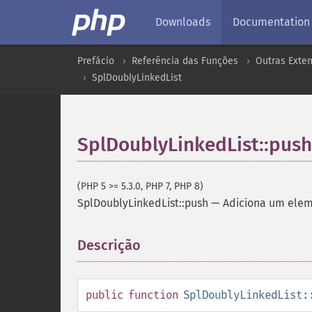
Downloads
Documentation
Prefácio
Referência das Funções
Outras Exte
SplDoublyLinkedList
SplDoublyLinkedList::push
(PHP 5 >= 5.3.0, PHP 7, PHP 8)
SplDoublyLinkedList::push
—
Adiciona um elem
Descrição
¶
public
function
SplDoublyLinkedList: