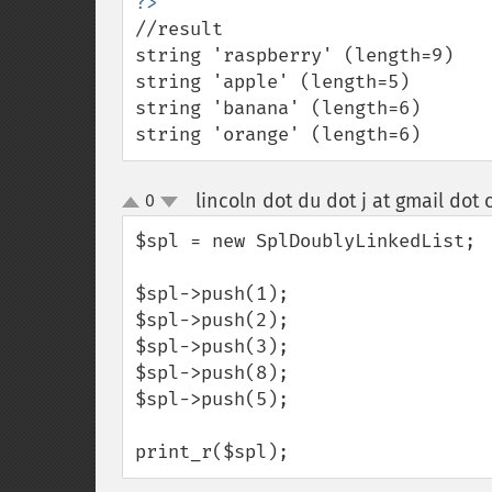
//result 

string 'raspberry' (length=9)

string 'apple' (length=5)

string 'banana' (length=6)

string 'orange' (length=6)
lincoln dot du dot j at gmail dot
0
up
down
$spl = new SplDoublyLinkedList;

$spl->push(1);

$spl->push(2);

$spl->push(3);

$spl->push(8);

$spl->push(5);

print_r($spl);