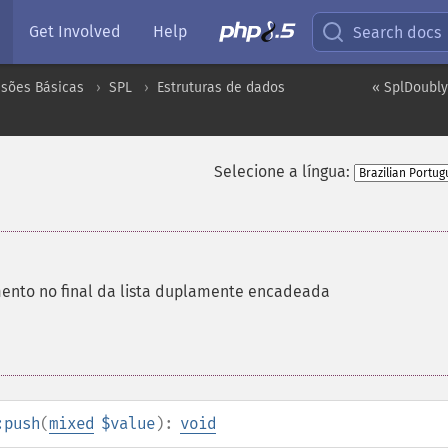
Get Involved
Help
Search docs
nsões Básicas
SPL
Estruturas de dados
« SplDoubly
Selecione a língua:
ento no final da lista duplamente encadeada
:push
(
mixed
$value
):
void