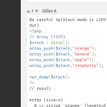
Gilles A
2
¶
up
down
Be careful SplStack mode is LIFO
$stack 
array_push
(
$stack
,
"orange"
array_push
(
$stack
,
"banana"
array_push
(
$stack
,
"apple"
array_push
(
$stack
,
"raspberry"
);

var_dump
(
$stack
// result

array (size=4)

  0 => string 'orange' (length=6)
