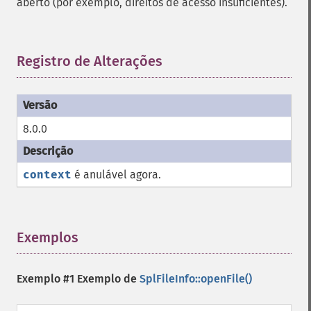
aberto (por exemplo, direitos de acesso insuficientes).
Registro de Alterações
¶
8.0.0
context
é anulável agora.
Exemplos
¶
Exemplo #1 Exemplo de
SplFileInfo::openFile()