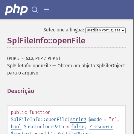
Selecione a língua:
SplFileInfo::openFile
(PHP 5 >= 5.1.2, PHP 7, PHP 8)
SplFileInfo::openFile
—
Obtém um objeto SplFileObject
para o arquivo
Descrição
¶
public
function
SplFileInfo::openFile
(
string
$mode
= "r"
,
bool
$useIncludePath
=
false
,
?
resource
$context
=
null
):
SplFileObject