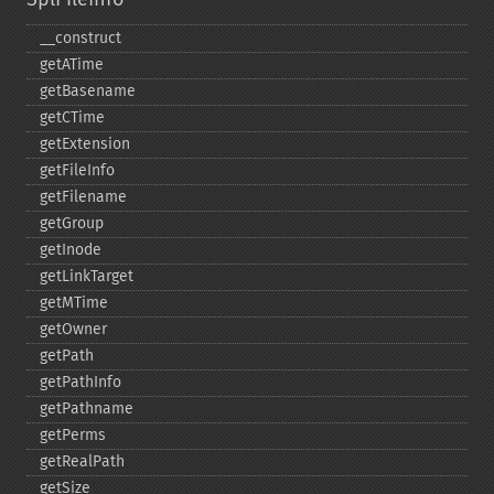
_​_​construct
getATime
getBasename
getCTime
getExtension
getFileInfo
getFilename
getGroup
getInode
getLinkTarget
getMTime
getOwner
getPath
getPathInfo
getPathname
getPerms
getRealPath
getSize