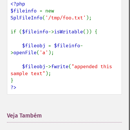
<?php

$fileinfo 
= new 
SplFileInfo
(
'/tmp/foo.txt'
);

if (
$fileinfo
->
isWritable
()) {

$fileobj 
= 
$fileinfo
-
>
openFile
(
'a'
);

$fileobj
->
fwrite
(
"appended this 
sample text"
);

?>
Veja Também
¶