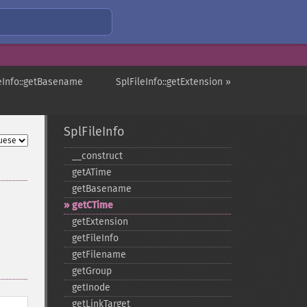
leInfo::getBasename
SplFileInfo::getExtension »
SplFileInfo
_​_​construct
getATime
getBasename
getCTime
getExtension
getFileInfo
getFilename
getGroup
getInode
getLinkTarget