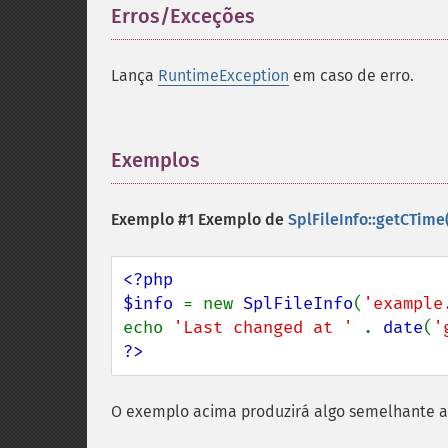
Erros/Exceções
¶
Lança
RuntimeException
em caso de erro.
Exemplos
¶
Exemplo #1 Exemplo de
SplFileInfo::getCTime(
<?php

$info 
= new 
SplFileInfo
(
'example
echo 
'Last changed at ' 
. 
date
(
'
?>
O exemplo acima produzirá algo semelhante a