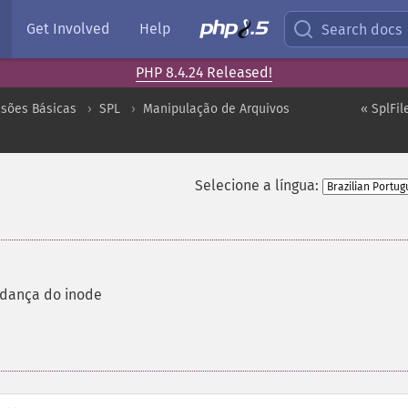
Get Involved
Help
Search docs
PHP 8.4.24 Released!
nsões Básicas
SPL
Manipulação de Arquivos
« SplFi
Selecione a língua:
dança do inode