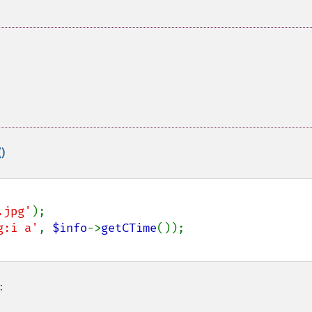
)
.jpg'
);

g:i a'
, 
$info
->
getCTime
: