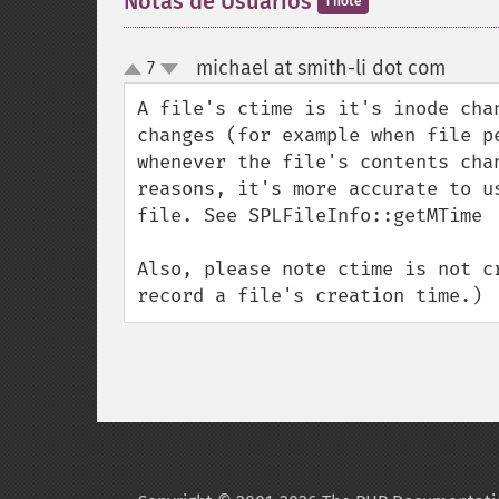
Notas de Usuários
1 note
michael at smith-li dot com
7
¶
up
down
A file's ctime is it's inode cha
changes (for example when file p
whenever the file's contents cha
reasons, it's more accurate to u
file. See SPLFileInfo::getMTime

Also, please note ctime is not c
record a file's creation time.)