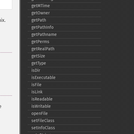
getMTime
getOwner
ix.
getPath
getPathInfo
getPathname
getPerms
getRealPath
getSize
getType
isDir
isExecutable
isFile
isLink
isReadable
e
isWritable
openFile
setFileClass
setInfoClass