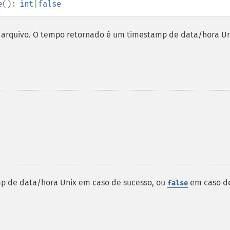
e
():
int
|
false
arquivo. O tempo retornado é um timestamp de data/hora Un
 de data/hora Unix em caso de sucesso, ou
em caso d
false