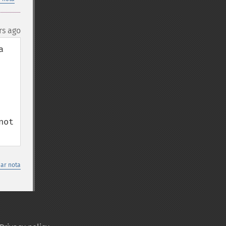
rs ago
 
ot 
nar nota