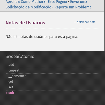
Aprenda Como Melhorar Esta Página
•
Envie uma
Solicitação de Modificação
•
Reporte um Problema
＋
Notas de Usuários
adicionar nota
Não há notas de usuários para esta página.
Swoole\Atomic
add
cmpset
_​_​construct
get
set
sub