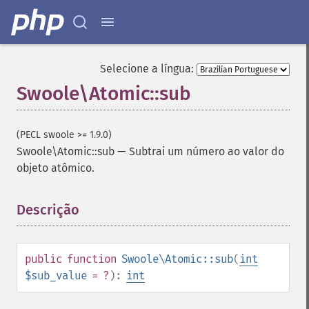
Selecione a língua:
Swoole\Atomic::sub
(PECL swoole >= 1.9.0)
Swoole\Atomic::sub
—
Subtrai um número ao valor do
objeto atômico.
Descrição
¶
public
function
Swoole\Atomic::sub
(
int
$sub_value
= ?
):
int