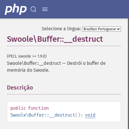
Selecione a língua:
Swoole\Buffer::__destruct
(PECL swoole >= 1.9.0)
Swoole\Buffer::__destruct
—
Destrói o buffer de
memória do Swoole.
Descrição
¶
public
function
Swoole\Buffer::__destruct
():
void