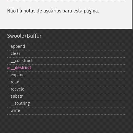
Não há notas de usuários para esta página.
Swoole\Buffer
append
clear
_​_​construct
_​_​destruct
expand
read
recycle
substr
_​_​toString
write