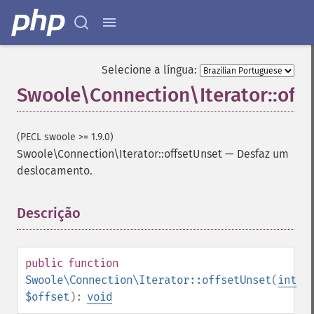
Selecione a língua:
Swoole\Connection\Iterator::off
(PECL swoole >= 1.9.0)
Swoole\Connection\Iterator::offsetUnset
—
Desfaz um
deslocamento.
Descrição
¶
public
function
Swoole\Connection\Iterator::offsetUnset
(
int
$offset
):
void