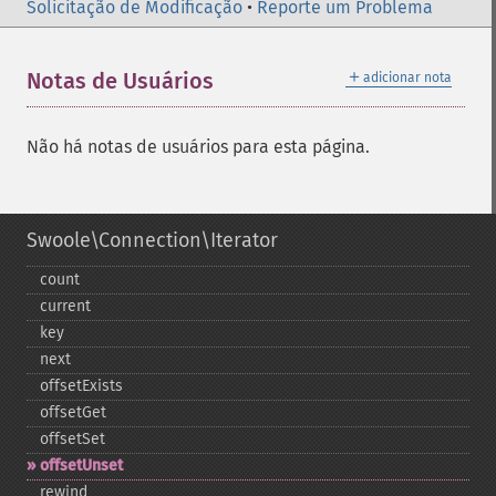
Solicitação de Modificação
•
Reporte um Problema
＋
Notas de Usuários
adicionar nota
Não há notas de usuários para esta página.
Swoole\Connection\Iterator
count
current
key
next
offsetExists
offsetGet
offsetSet
offsetUnset
rewind