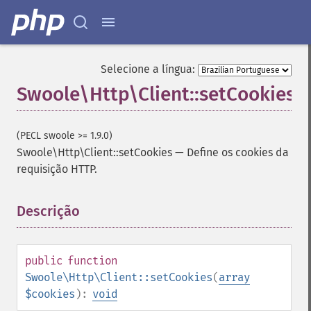
Selecione a língua:
Swoole\Http\Client::setCookies
(PECL swoole >= 1.9.0)
Swoole\Http\Client::setCookies
—
Define os cookies da
requisição HTTP.
Descrição
¶
public
function
Swoole\Http\Client::setCookies
(
array
$cookies
):
void