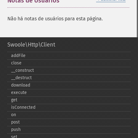
Notas de Usuários
Não há notas de usuários para esta página.
Swoole\Http\Client
addFile
close
_​_​construct
_​_​destruct
download
execute
get
isConnected
on
post
push
set