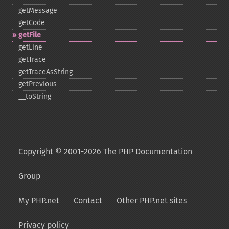
getMessage
getCode
getFile
getLine
getTrace
getTraceAsString
getPrevious
_​_​toString
Copyright © 2001-2026 The PHP Documentation
Group
My PHP.net
Contact
Other PHP.net sites
Privacy policy