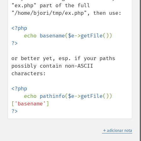
"ex.php" part of the full 
"/home/bjori/tmp/ex.php", then use:

<?php

echo 
basename
(
$e
->
getFile
or better yet, esp. if your paths 
possibly contain non-ASCII 
characters:

<?php

echo 
pathinfo
(
$e
->
getFile
())
[
'basename'
?>
＋
adicionar nota