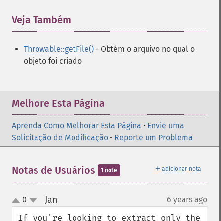
Veja Também
¶
Throwable::getFile()
- Obtém o arquivo no qual o
objeto foi criado
Melhore Esta Página
Aprenda Como Melhorar Esta Página
•
Envie uma
Solicitação de Modificação
•
Reporte um Problema
＋
Notas de Usuários
adicionar nota
1 note
Jan
0
6 years ago
¶
up
down
If you're looking to extract only the 