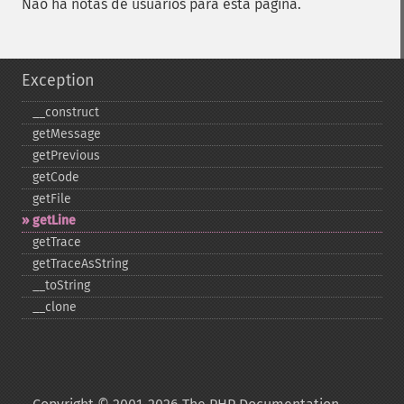
Não há notas de usuários para esta página.
Exception
_​_​construct
getMessage
getPrevious
getCode
getFile
getLine
getTrace
getTraceAsString
_​_​toString
_​_​clone