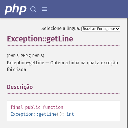
Selecione a língua:
Exception::getLine
(PHP 5, PHP 7, PHP 8)
Exception::getLine
—
Obtém a linha na qual a exceção
foi criada
Descrição
¶
final
public
function
Exception::getLine
():
int