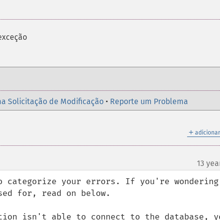
exceção
a Solicitação de Modificação
•
Reporte um Problema
＋
adicionar
13 yea
o categorize your errors. If you're wondering 
ed for, read on below. 

tion isn't able to connect to the database, yo