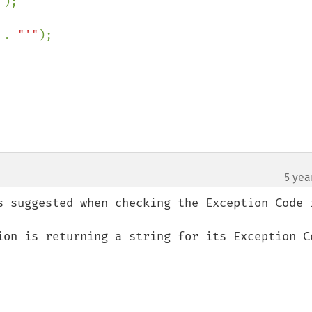
"
);

 . 
"'"
);

5 yea
s suggested when checking the Exception Code i
ion is returning a string for its Exception Co