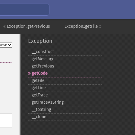
« Exception::getPrevious
Exception::getFile »
Exception
_​_​construct
getMessage
getPrevious
getCode
getFile
getLine
getTrace
getTraceAsString
_​_​toString
_​_​clone