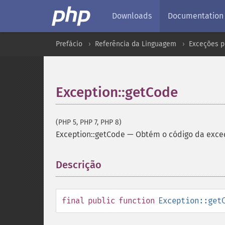
Downloads
Documentation
Prefácio
Referência da Linguagem
Exceções p
Exception::getCode
(PHP 5, PHP 7, PHP 8)
Exception::getCode
—
Obtém o código da exce
Descrição
¶
final
public
function
Exception::get