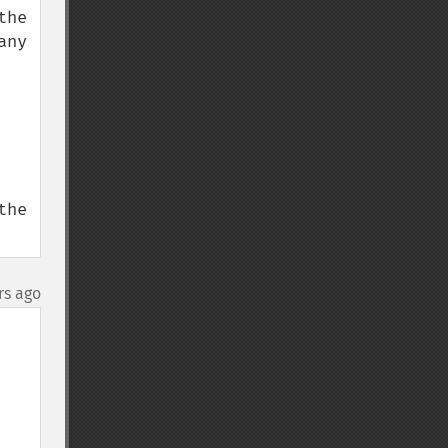
he 
ny 
he 
rs ago