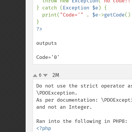
  throw new 
Exception
(
"no code!!
} catch (
Exception $e
) {

  print(
"Code='" 
. 
$e
->
getCode
()
outputs 

Code='0'
2M
6
¶
up
down
Do not use the strict operator a
\PDOException.

As per documentation: \PDOExcept
and not an Integer.

<?php
