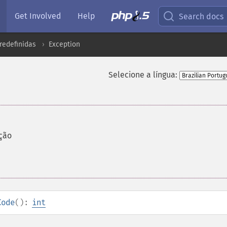
Get Involved
Help
Search docs
redefinidas
Exception
Selecione a língua:
ção
Code
():
int