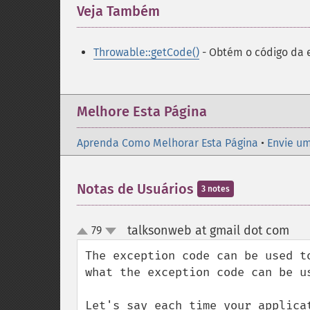
Veja Também
¶
Throwable::getCode()
- Obtém o código da 
Melhore Esta Página
Aprenda Como Melhorar Esta Página
•
Envie um
Notas de Usuários
3 notes
talksonweb at gmail dot com
79
¶
up
down
The exception code can be used t
what the exception code can be us
Let's say each time your applica