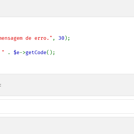
mensagem de erro."
, 
30
);

 " 
. 
$e
->
getCode
();

: