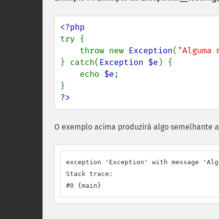
try {

    throw new 
Exception
(
"Alguma 
} catch(
Exception $e
) {

    echo 
$e
;

?>
O exemplo acima produzirá algo semelhante a
exception 'Exception' with message 'Alg
Stack trace:

#0 {main}