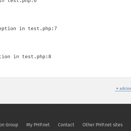
n test.php:6

ption in test.php:7

ion in test.php:8

＋
adicio
on Group
My PHP.net
Contact
Other PHP.net sites