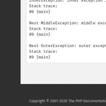
InnerException: inner exception i
Stack trace:

#0 {main}

Next MiddleException: middle exce
Stack trace:

#0 {main}

Next OuterException: outer except
Stack trace:

#0 {main}
Copyright © 2001-2026 The PHP Documentati