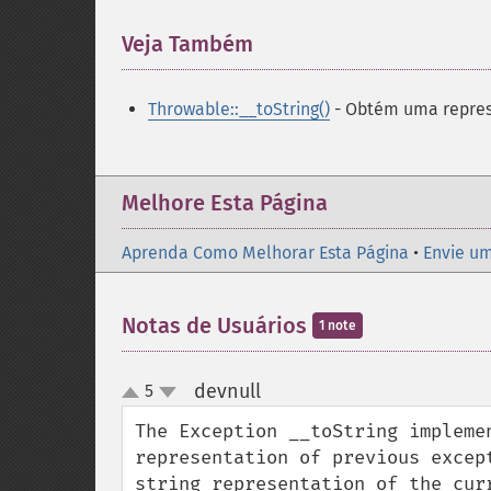
Veja Também
¶
Throwable::__toString()
- Obtém uma repres
Melhore Esta Página
Aprenda Como Melhorar Esta Página
•
Envie um
Notas de Usuários
1 note
devnull
5
¶
up
down
The Exception __toString impleme
representation of previous excep
string representation of the curr