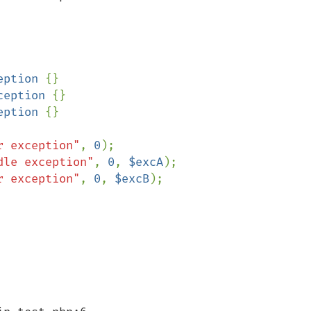
eption 
{}

ception 
{}

eption 
{}

r exception"
, 
0
dle exception"
, 
0
, 
$excA
r exception"
, 
0
, 
$excB
);
