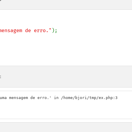
mensagem de erro."
);

:
uma mensagem de erro.' in /home/bjori/tmp/ex.php:3
