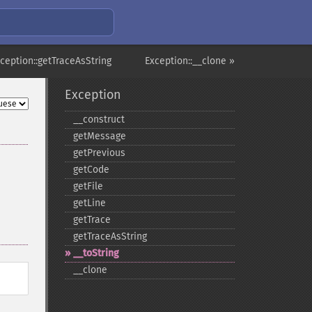
ception::getTraceAsString
Exception::__clone »
Exception
_​_​construct
getMessage
getPrevious
getCode
getFile
getLine
getTrace
getTraceAsString
_​_​toString
_​_​clone