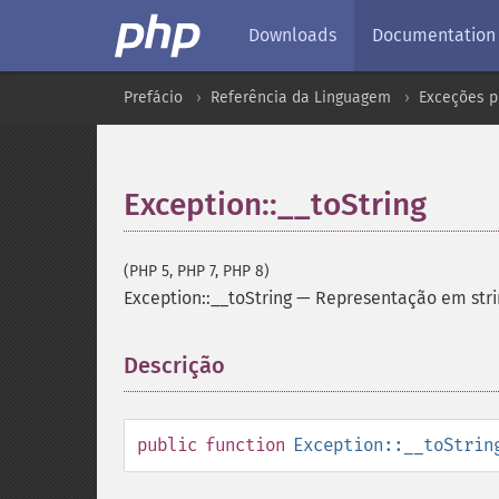
Downloads
Documentation
Prefácio
Referência da Linguagem
Exceções p
Exception::__toString
(PHP 5, PHP 7, PHP 8)
Exception::__toString
—
Representação em stri
Descrição
¶
public
function
Exception::__toStrin