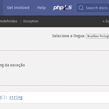
Get Involved
Help
Search docs
redefinidas
Exception
« Ex
Selecione a língua:
ng da exceção
g
():
string