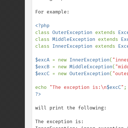
For example:

class 
OuterException 
extends 
Exc
class 
MiddleException 
extends 
Ex
class 
InnerException 
extends 
Exc
$excA 
= new 
InnerException
(
"inne
$excB 
= new 
MiddleException
(
"mid
$excC 
= new 
OuterException
(
"oute
echo 
"The exception is:\n
$excC
"
will print the following:

The exception is:
