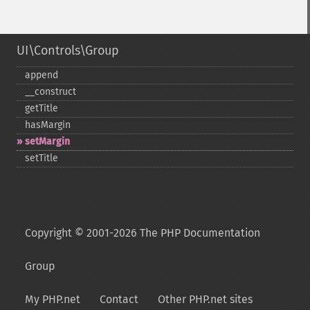
UI\Controls\Group
append
_​_​construct
getTitle
hasMargin
setMargin
setTitle
Copyright © 2001-2026 The PHP Documentation
Group
My PHP.net
Contact
Other PHP.net sites