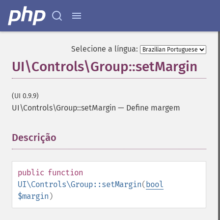
Selecione a língua:
UI\Controls\Group::setMargin
(UI 0.9.9)
UI\Controls\Group::setMargin
—
Define margem
Descrição
¶
public
function
UI\Controls\Group::setMargin
(
bool
$margin
)