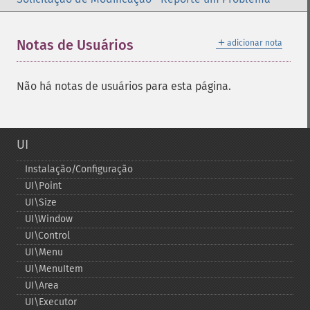
＋
Notas de Usuários
adicionar nota
Não há notas de usuários para esta página.
UI
Instalação/Configuração
UI\Point
UI\Size
UI\Window
UI\Control
UI\Menu
UI\MenuItem
UI\Area
UI\Executor