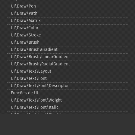
UI\Draw\Pen
UI\Draw\Path
UI\Draw\Matrix
UI\Draw\Color
UI\Draw\Stroke
UI\Draw\Brush
UI\Draw\Brush\Gradient
UI\Draw\Brush\LinearGradient
UI\Draw\Brush\RadialGradient
UI\Draw\Text\Layout
UI\Draw\Text\Font
UI\Draw\Text\Font\Descriptor
Funções de UI
UI\Draw\Text\Font\Weight
UI\Draw\Text\Font\Italic
UI\Draw\Text\Font\Stretch
UI\Draw\Line\Cap
UI\Draw\Line\Join