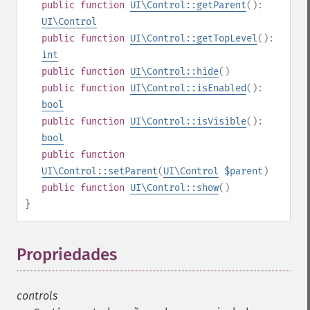
public
function
UI\Control::getParent
():
UI\Control
public
function
UI\Control::getTopLevel
():
int
public
function
UI\Control::hide
()
public
function
UI\Control::isEnabled
():
bool
public
function
UI\Control::isVisible
():
bool
public
function
UI\Control::setParent
(
UI\Control
$parent
)
public
function
UI\Control::show
()
}
Propriedades
¶
controls