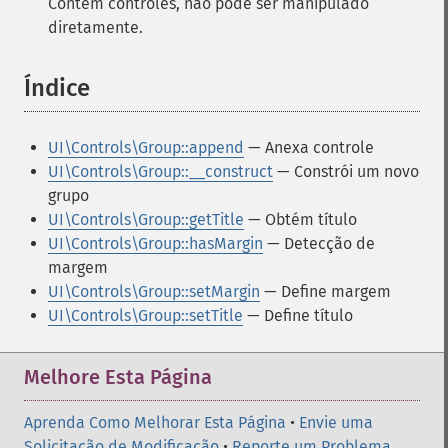
Contém controles, não pode ser manipulado
diretamente.
Índice
¶
UI\Controls\Group::append
— Anexa controle
UI\Controls\Group::__construct
— Constrói um novo
grupo
UI\Controls\Group::getTitle
— Obtém título
UI\Controls\Group::hasMargin
— Detecção de
margem
UI\Controls\Group::setMargin
— Define margem
UI\Controls\Group::setTitle
— Define título
Melhore Esta Página
Aprenda Como Melhorar Esta Página
•
Envie uma
Solicitação de Modificação
•
Reporte um Problema