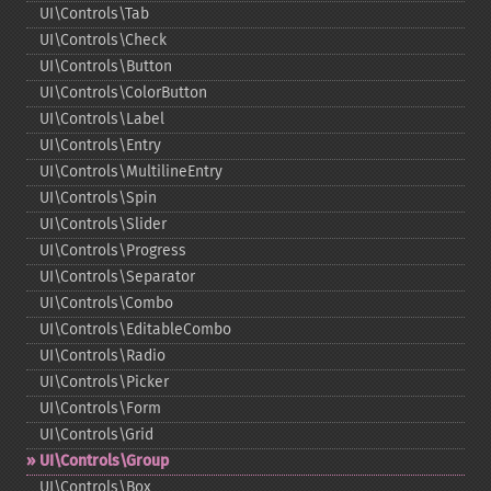
UI\Controls\Tab
UI\Controls\Check
UI\Controls\Button
UI\Controls\ColorButton
UI\Controls\Label
UI\Controls\Entry
UI\Controls\MultilineEntry
UI\Controls\Spin
UI\Controls\Slider
UI\Controls\Progress
UI\Controls\Separator
UI\Controls\Combo
UI\Controls\EditableCombo
UI\Controls\Radio
UI\Controls\Picker
UI\Controls\Form
UI\Controls\Grid
UI\Controls\Group
UI\Controls\Box