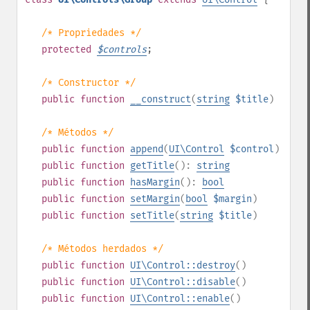
/* Propriedades */
protected
$
controls
;
/* Constructor */
public
function
__construct
(
string
$title
)
/* Métodos */
public
function
append
(
UI\Control
$control
)
public
function
getTitle
():
string
public
function
hasMargin
():
bool
public
function
setMargin
(
bool
$margin
)
public
function
setTitle
(
string
$title
)
/* Métodos herdados */
public
function
UI\Control::destroy
()
public
function
UI\Control::disable
()
public
function
UI\Control::enable
()