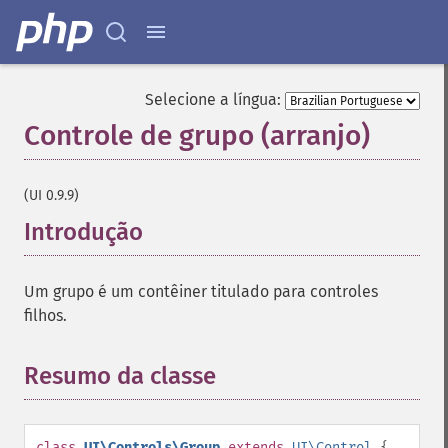
Selecione a língua:
Controle de grupo (arranjo)
¶
(UI 0.9.9)
Introdução
¶
Um grupo é um contêiner titulado para controles
filhos.
Resumo da classe
¶
class
UI\Controls\Group
extends
UI\Control
{