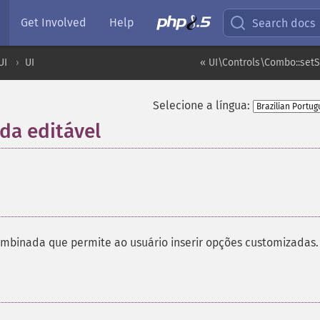
Get Involved
Help
Search docs
UI
UI
« UI\Controls\Combo::set
Selecione a língua:
da editável
¶
mbinada que permite ao usuário inserir opções customizadas.