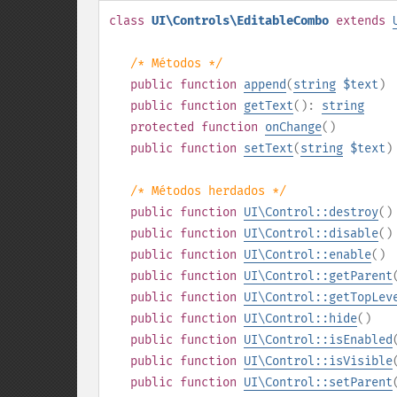
class
UI\Controls\EditableCombo
extends
/* Métodos */
public
function
append
(
string
$text
)
public
function
getText
():
string
protected
function
onChange
()
public
function
setText
(
string
$text
)
/* Métodos herdados */
public
function
UI\Control::destroy
()
public
function
UI\Control::disable
()
public
function
UI\Control::enable
()
public
function
UI\Control::getParent
public
function
UI\Control::getTopLev
public
function
UI\Control::hide
()
public
function
UI\Control::isEnabled
public
function
UI\Control::isVisible
public
function
UI\Control::setParent