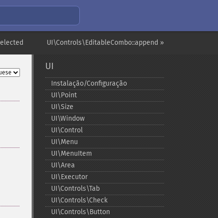
Selected
UI\Controls\EditableCombo::append »
UI
Instalação/Configuração
UI\Point
UI\Size
UI\Window
UI\Control
UI\Menu
UI\MenuItem
UI\Area
UI\Executor
UI\Controls\Tab
UI\Controls\Check
UI\Controls\Button