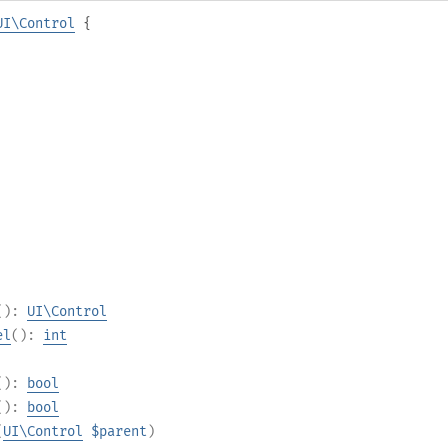
UI\Control
{
():
UI\Control
el
():
int
():
bool
():
bool
(
UI\Control
$parent
)