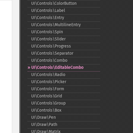
UI\Controls\ColorButton
UI\Controls\Label
UI\Controls\Entry
UI\Controls\MultilineEntry
UI\Controls\Spin
UI\Controls\Slider
UI\Controls\Progress
UI\Controls\Separator
UI\Controls\Combo
UI\Controls\EditableCombo
UI\Controls\Radio
UI\Controls\Picker
UI\Controls\Form
UI\Controls\Grid
UI\Controls\Group
UI\Controls\Box
UI\Draw\Pen
UI\Draw\Path
UI\Draw\Matrix