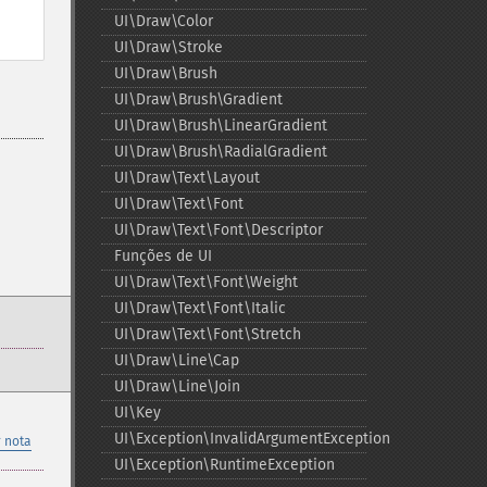
UI\Draw\Color
UI\Draw\Stroke
UI\Draw\Brush
UI\Draw\Brush\Gradient
UI\Draw\Brush\LinearGradient
UI\Draw\Brush\RadialGradient
UI\Draw\Text\Layout
UI\Draw\Text\Font
UI\Draw\Text\Font\Descriptor
Funções de UI
UI\Draw\Text\Font\Weight
UI\Draw\Text\Font\Italic
UI\Draw\Text\Font\Stretch
UI\Draw\Line\Cap
UI\Draw\Line\Join
UI\Key
UI\Exception\InvalidArgumentException
 nota
UI\Exception\RuntimeException