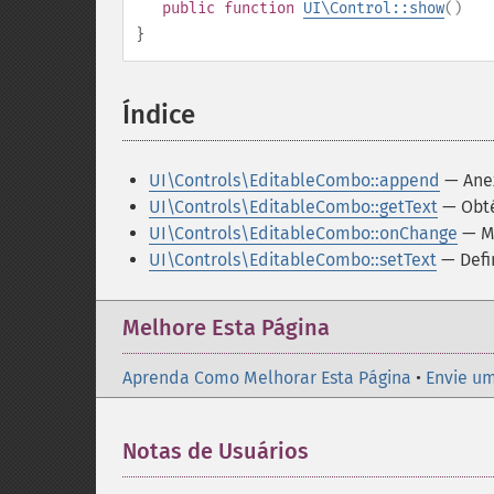
public
function
UI\Control::show
()
}
Índice
¶
UI\Controls\EditableCombo::append
— Ane
UI\Controls\EditableCombo::getText
— Obt
UI\Controls\EditableCombo::onChange
— Ma
UI\Controls\EditableCombo::setText
— Defi
Melhore Esta Página
Aprenda Como Melhorar Esta Página
•
Envie um
Notas de Usuários