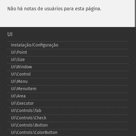
Não há notas de usuários para esta página.
UI
Instalação/Configuração
UI\Point
UI\Size
UI\Window
UI\Control
UI\Menu
UI\MenuItem
UI\Area
UI\Executor
UI\Controls\Tab
UI\Controls\Check
UI\Controls\Button
UI\Controls\ColorButton