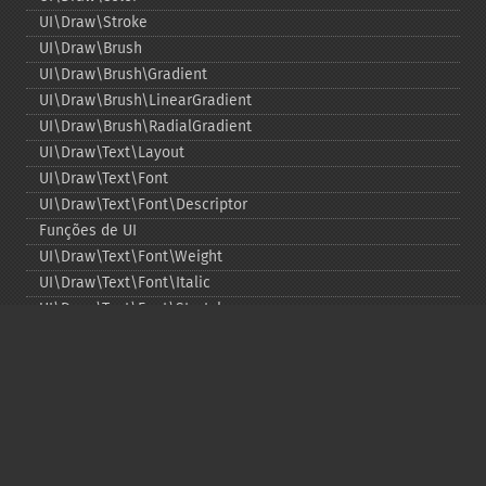
UI\Draw\Stroke
UI\Draw\Brush
UI\Draw\Brush\Gradient
UI\Draw\Brush\LinearGradient
UI\Draw\Brush\RadialGradient
UI\Draw\Text\Layout
UI\Draw\Text\Font
UI\Draw\Text\Font\Descriptor
Funções de UI
UI\Draw\Text\Font\Weight
UI\Draw\Text\Font\Italic
UI\Draw\Text\Font\Stretch
UI\Draw\Line\Cap
UI\Draw\Line\Join
UI\Key
UI\Exception\InvalidArgumentException
UI\Exception\RuntimeException