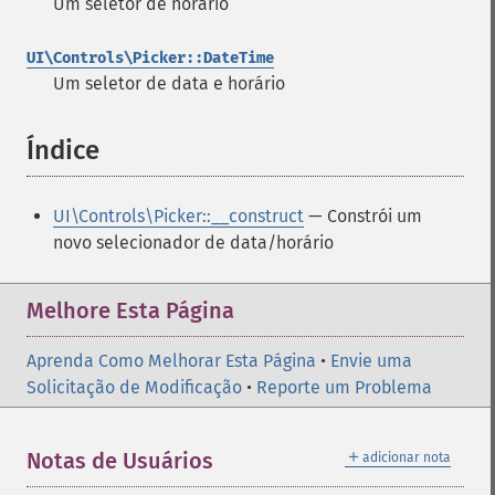
Um seletor de horário
UI\Controls\Picker::DateTime
Um seletor de data e horário
Índice
¶
UI\Controls\Picker::__construct
— Constrói um
novo selecionador de data/horário
Melhore Esta Página
Aprenda Como Melhorar Esta Página
•
Envie uma
Solicitação de Modificação
•
Reporte um Problema
＋
Notas de Usuários
adicionar nota