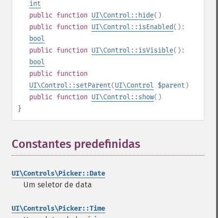
int
public
function
UI\Control::hide
()
public
function
UI\Control::isEnabled
():
bool
public
function
UI\Control::isVisible
():
bool
public
function
UI\Control::setParent
(
UI\Control
$parent
)
public
function
UI\Control::show
()
}
Constantes predefinidas
¶
UI\Controls\Picker::Date
Um seletor de data
UI\Controls\Picker::Time