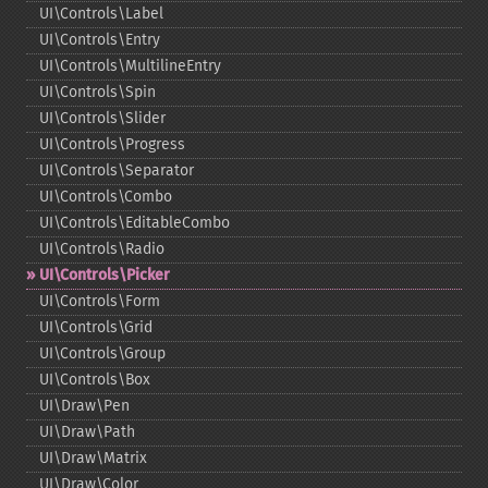
UI\Controls\Label
UI\Controls\Entry
UI\Controls\MultilineEntry
UI\Controls\Spin
UI\Controls\Slider
UI\Controls\Progress
UI\Controls\Separator
UI\Controls\Combo
UI\Controls\EditableCombo
UI\Controls\Radio
UI\Controls\Picker
UI\Controls\Form
UI\Controls\Grid
UI\Controls\Group
UI\Controls\Box
UI\Draw\Pen
UI\Draw\Path
UI\Draw\Matrix
UI\Draw\Color