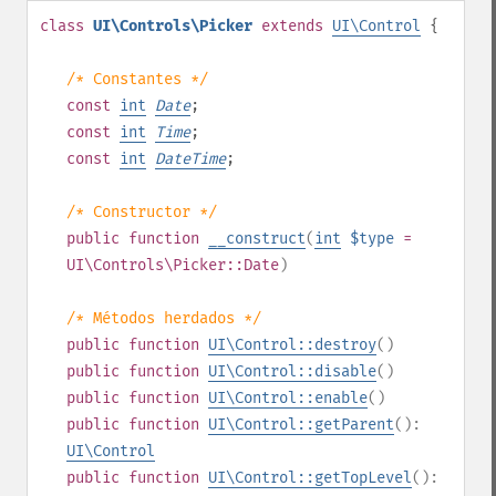
class
UI\Controls\Picker
extends
UI\Control
{
/* Constantes */
const
int
Date
;
const
int
Time
;
const
int
DateTime
;
/* Constructor */
public
function
__construct
(
int
$type
=
UI\Controls\Picker::Date
)
/* Métodos herdados */
public
function
UI\Control::destroy
()
public
function
UI\Control::disable
()
public
function
UI\Control::enable
()
public
function
UI\Control::getParent
():
UI\Control
public
function
UI\Control::getTopLevel
():