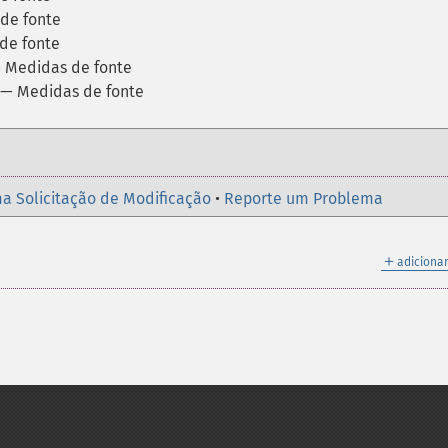
de fonte
de fonte
 Medidas de fonte
— Medidas de fonte
a Solicitação de Modificação
•
Reporte um Problema
＋
adicionar