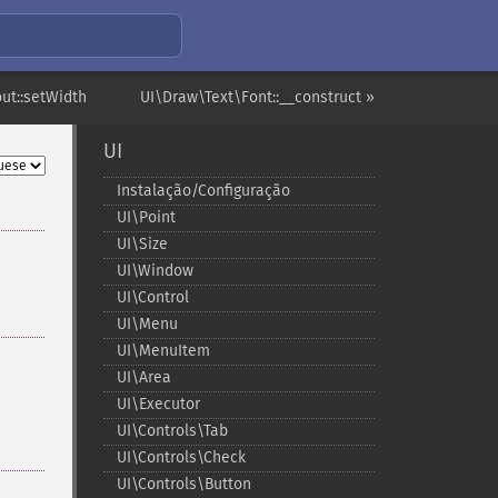
ut::setWidth
UI\Draw\Text\Font::__construct »
UI
Instalação/Configuração
UI\Point
UI\Size
UI\Window
UI\Control
UI\Menu
UI\MenuItem
UI\Area
UI\Executor
UI\Controls\Tab
UI\Controls\Check
UI\Controls\Button